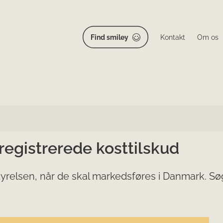
Find smiley
Kontakt
Om os
 registrerede kosttilskud
yrelsen, når de skal markedsføres i Danmark. Søg 