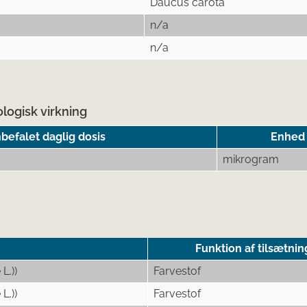
Daucus carota
n/a
n/a
logisk virkning
befalet daglig dosis
Enhed
mikrogram
Funktion af tilsætnin
L.))
Farvestof
L.))
Farvestof