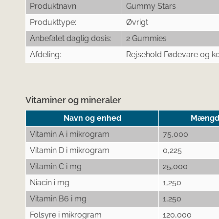
Produktnavn:
Gummy Stars
Produkttype:
Øvrigt
Anbefalet daglig dosis:
2 Gummies
Afdeling:
Rejsehold Fødevare og k
Vitaminer og mineraler
Navn og enhed
Mængde 
Vitamin A i mikrogram
75,000
Vitamin D i mikrogram
0,225
Vitamin C i mg
25,000
Niacin i mg
1,250
Vitamin B6 i mg
1,250
Folsyre i mikrogram
120,000