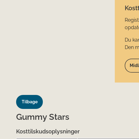
Kostt
Regist
opdate
Du kan
Den mi
Midl
Tilbage
Gummy Stars
Kosttilskudsoplysninger