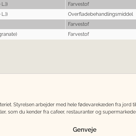
L.))
Farvestof
L.))
Overfladebehandlingsmiddel
Farvestof
granate)
Farvestof
teriet. Styrelsen arbejder med hele fødevarekæden fra jord 
ller, som du kender fra cafeer, restauranter og supermarkeder
Genveje