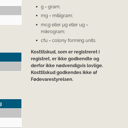
g = gram;
mg = milligram;
mcg eller μg eller ug =
mikrogram;
cfu = colony forming units.
Kosttilskud, som er registreret i
registret, er ikke godkendte og
derfor ikke nødvendigvis lovlige.
Kosttilskud godkendes ikke af
Fødevarestyrelsen.
g