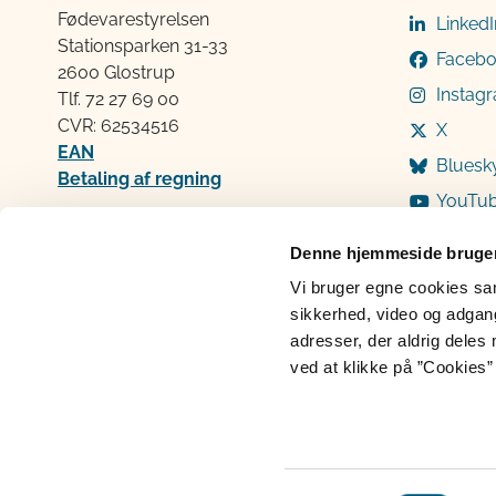
Fødevarestyrelsen
LinkedI
Stationsparken 31-33
Faceb
2600 Glostrup
Instag
Tlf. 72 2​​​7 69 00
CVR: 62534516
X
EAN
Bluesk
Betaling af regning
YouTu
Åben:
Mandag: 9-12 og 13-15
Denne hjemmeside bruger
Tirsdag: 9-12
Vi bruger egne cookies samt
Onsdag: 9-12
sikkerhed, video og adgang 
Torsdag: 9-12 og 13-15
adresser, der aldrig deles 
Fredag: 9-12
ved at klikke på ”Cookies” 
Cookies
Persondatabeskyttelse
Ti