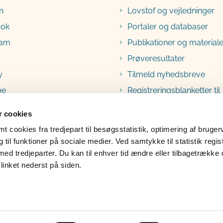
n
Lovstof og vejledninger
ook
Portaler og databaser
ram
Publikationer og materiale
Prøveresultater
y
Tilmeld nyhedsbreve
be
Registreringsblanketter til
fødevarevirksomheder
 cookies
 cookies fra tredjepart til besøgsstatistik, optimering af bruger
til funktioner på sociale medier. Ved samtykke til statistik regis
med tredjeparter. Du kan til enhver tid ændre eller tilbagetrække
linket nederst på siden.
lgængelighedserklæring
Klage