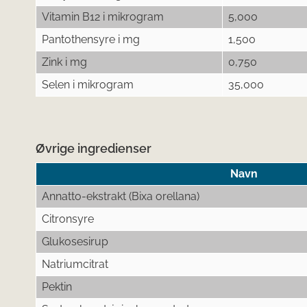
Vitamin B12 i mikrogram
5,000
Pantothensyre i mg
1,500
Zink i mg
0,750
Selen i mikrogram
35,000
Øvrige ingredienser
Navn
Annatto-ekstrakt (Bixa orellana)
Citronsyre
Glukosesirup
Natriumcitrat
Pektin