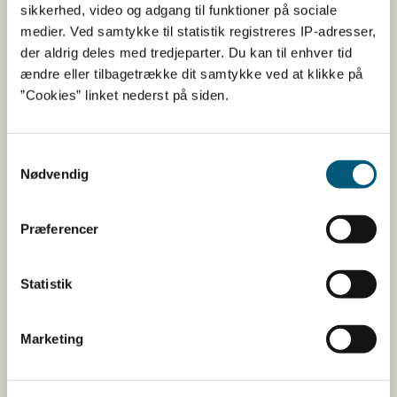
Fødevarestyrelsen
sikkerhed, video og adgang til funktioner på sociale
medier. Ved samtykke til statistik registreres IP-adresser,
Fødevarestyrelsen er en styrelse under
der aldrig deles med tredjeparter. Du kan til enhver tid
Erhvervsministeriet. Styrelsen arbejder med hele
ændre eller tilbagetrække dit samtykke ved at klikke på
fødevarekæden fra jord til bord med fokus på
”Cookies” linket nederst på siden.
dyresundhed og sikker, sund mad. Vi står bag De
officielle Kostråd og smileykontroller, som du kender
fra cafeer, restauranter og supermarkeder.
Samtykkevalg
Nødvendig
Kontakt
Præferencer
Fødevarestyrelsen
Stationsparken 31-33
2600 Glostrup
Statistik
Tlf. 72 2​​​7 69 00
CVR: 62534516
EAN
Marketing
Betaling af regning
Åben: