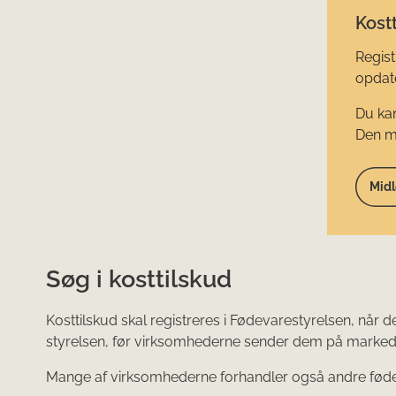
Kostt
Regist
opdate
Du kan
Den mi
Midl
Søg i kosttilskud
Kosttilskud skal registreres i Fødevarestyrelsen, når
styrelsen, før virksomhederne sender dem på marked
Mange af virksomhederne forhandler også andre fødevare