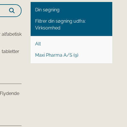
Din søgning
Filtrer din søgning udfra:
Virksomhed
 alfabetisk
Alt
tabletter
Maxi Pharma A/S (9)
Flydende