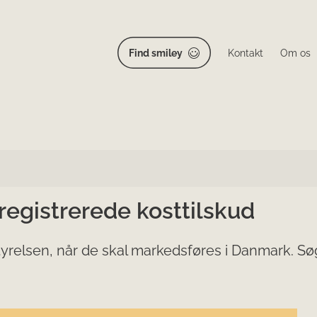
Find smiley
Kontakt
Om os
 registrerede kosttilskud
yrelsen, når de skal markedsføres i Danmark. Søg 