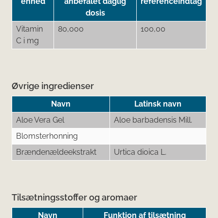
enhed
anbefalet daglig
referenceindtag
dosis
Vitamin
80,000
100,00
C i mg
Øvrige ingredienser
Navn
Latinsk navn
Aloe Vera Gel
Aloe barbadensis Mill.
Blomsterhonning
Brændenældeekstrakt
Urtica dioica L.
Tilsætningsstoffer og aromaer
Navn
Funktion af tilsætning