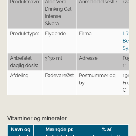
Produktnavn:
Aloe Vera
AnmeldelelsesID:
12255
Drinking Gel
Intense
Sivera
Produkttype:
Flydende
Firma:
LR He
Beau
Syst
Anbefalet
3*30 ml
Adresse:
Fugle
daglig dosis:
11
Afdeling:
FødevareØst
Postnummer og
1962
by:
Frede
C
Vitaminer og mineraler
Navn og
Mængde pr.
% af