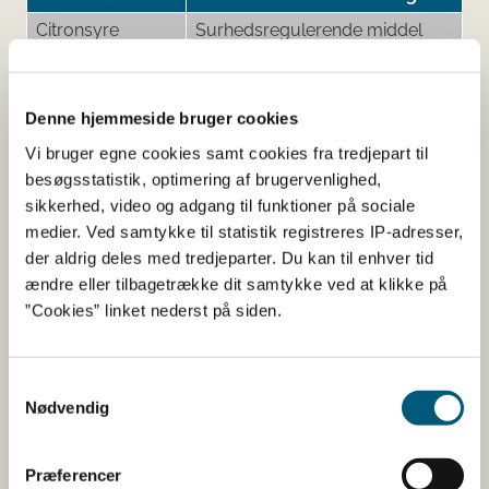
Citronsyre
Surhedsregulerende middel
Kaliumsorbat
Konserveringsmiddel
Xanthangummi
Stabilisator
Denne hjemmeside bruger cookies
Vi bruger egne cookies samt cookies fra tredjepart til
besøgsstatistik, optimering af brugervenlighed,
Her kan du finde detaljerede
sikkerhed, video og adgang til funktioner på sociale
medier. Ved samtykke til statistik registreres IP-adresser,
oplysninger om det kosttilskud,
der aldrig deles med tredjeparter. Du kan til enhver tid
du har søgt på
ændre eller tilbagetrække dit samtykke ved at klikke på
”Cookies” linket nederst på siden.
Informationerne er angivet af den virksomhed, der har
anmeldt produktet.
Samtykkevalg
Nødvendig
Her kan du bl.a. se, hvilke indholdsstoffer produktet
indeholder, og i hvilke mængder:
Præferencer
Vitaminer og mineraler.