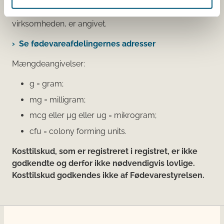
Den fødevareafdeling, der fører tilsyn med
virksomheden, er angivet.
Se fødevareafdelingernes adresser
Mængdeangivelser:
g = gram;
mg = milligram;
mcg eller μg eller ug = mikrogram;
cfu = colony forming units.
Kosttilskud, som er registreret i registret, er ikke
godkendte og derfor ikke nødvendigvis lovlige.
Kosttilskud godkendes ikke af Fødevarestyrelsen.