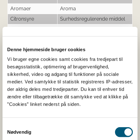
Aromaer
Aroma
Citronsyre
Surhedsregulerende middel
Kaliumsorbat
Konserveringsmiddel
Natriumcyclamat
Sødestof
Denne hjemmeside bruger cookies
Natriumsaccharin
Sødestof
Vi bruger egne cookies samt cookies fra tredjepart til
Xanthan gummi
Stabilisator
besøgsstatistik, optimering af brugervenlighed,
sikkerhed, video og adgang til funktioner på sociale
medier. Ved samtykke til statistik registreres IP-adresser,
Her kan du finde detaljerede
der aldrig deles med tredjeparter. Du kan til enhver tid
ændre eller tilbagetrække dit samtykke ved at klikke på
oplysninger om det kosttilskud,
”Cookies” linket nederst på siden.
du har søgt på
Samtykkevalg
Informationerne er angivet af den virksomhed, der har
Nødvendig
anmeldt produktet.