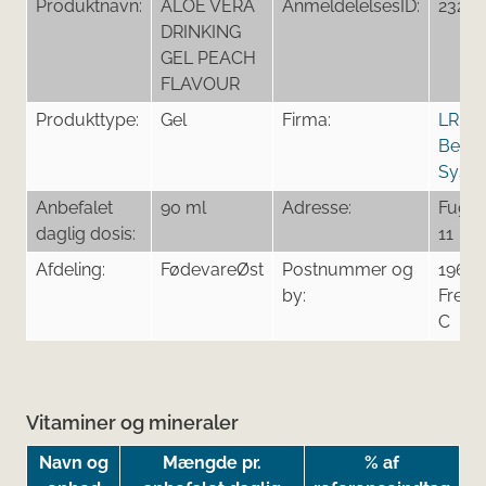
Produktnavn:
ALOE VERA
AnmeldelelsesID:
23255
DRINKING
GEL PEACH
FLAVOUR
Produkttype:
Gel
Firma:
LR He
Beau
Syst
Anbefalet
90 ml
Adresse:
Fugle
daglig dosis:
11
Afdeling:
FødevareØst
Postnummer og
1962
by:
Frede
C
Vitaminer og mineraler
Navn og
Mængde pr.
% af