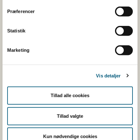
Her kan du bl.a. se, hvilke indholdsstoffer produktet
Præferencer
indeholder, og i hvilke mængder:
Vitaminer og mineraler.
Statistik
Andre stoffer end vitaminer og
mineraler med ernæringsmæssig eller
Marketing
fysiologisk virkning.
Tilsætningsstoffer og aromaer.
Øvrige ingredienser.
Vis detaljer
Du kan som forbruger læse mere om kosttilskud
her
Tillad alle cookies
Du kan også finde kontaktoplysninger på den
virksomhed, som har anmeldt produktet. Hvis du
Tillad valgte
klikker på virksomhedens navn, kan du se
virksomhedens smiley-status og de seneste
kontrolrapporter.
Kun nødvendige cookies