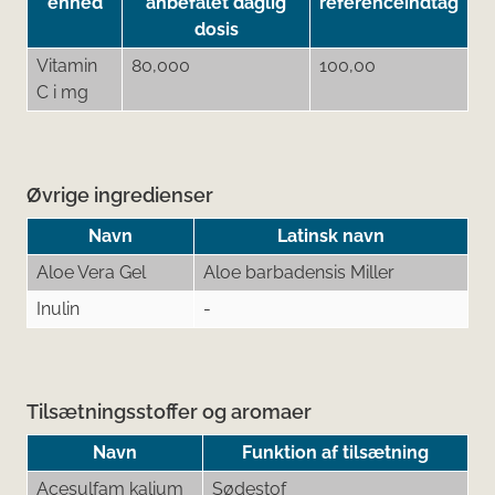
enhed
anbefalet daglig
referenceindtag
dosis
Vitamin
80,000
100,00
C i mg
Øvrige ingredienser
Navn
Latinsk navn
Aloe Vera Gel
Aloe barbadensis Miller
Inulin
-
Tilsætningsstoffer og aromaer
Navn
Funktion af tilsætning
Acesulfam kalium
Sødestof