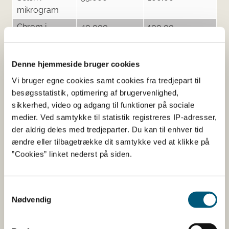
mikrogram
Chrom i
40,000
100,00
mikrogram
Molybdæn i
50,000
100,00
Denne hjemmeside bruger cookies
mikrogram
Vi bruger egne cookies samt cookies fra tredjepart til
Jod i
150,000
100,00
besøgsstatistik, optimering af brugervenlighed,
mikrogram
sikkerhed, video og adgang til funktioner på sociale
medier. Ved samtykke til statistik registreres IP-adresser,
der aldrig deles med tredjeparter. Du kan til enhver tid
ændre eller tilbagetrække dit samtykke ved at klikke på
Tilsætningsstoffer og aromaer
”Cookies” linket nederst på siden.
Navn
Funktion af tilsæt
Fedtsyre
Antiklumpningsmidde
Samtykkevalg
Hydroxypropylmethylcellulose
Overfladebehandling
Nødvendig
Magnesiumsalte af fedtsyrer
Antiklumpningsmidde