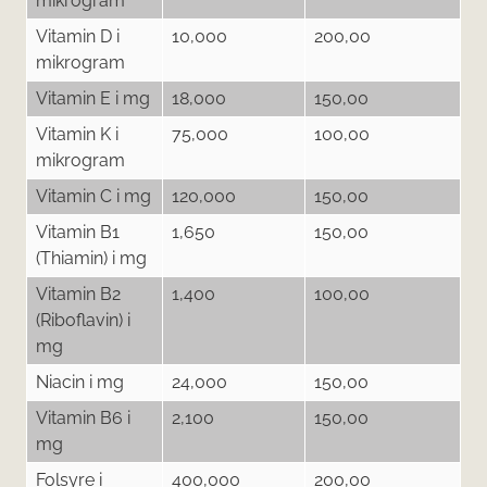
mikrogram
Vitamin D i
10,000
200,00
mikrogram
Vitamin E i mg
18,000
150,00
Vitamin K i
75,000
100,00
mikrogram
Vitamin C i mg
120,000
150,00
Vitamin B1
1,650
150,00
(Thiamin) i mg
Vitamin B2
1,400
100,00
(Riboflavin) i
mg
Niacin i mg
24,000
150,00
Vitamin B6 i
2,100
150,00
mg
Folsyre i
400,000
200,00