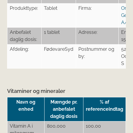
Produkttype:
Tablet
Firma:
Orifa
Gener
A/S
Anbefalet
1 tablet
Adresse:
Energ
daglig dosis:
15
Afdeling:
FødevareSyd
Postnummer og
5260
by:
Oden
S
Vitaminer og mineraler
Navn og
Mængde pr.
% af
enhed
anbefalet
referenceindtag
daglig dosis
Vitamin A i
800,000
100,00