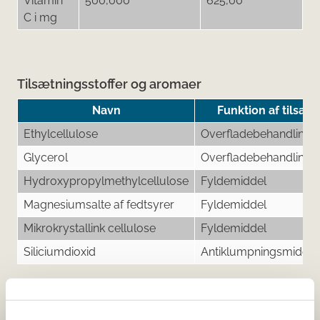
Vitamin
500,000
625,00
C i mg
Tilsætningsstoffer og aromaer
Navn
Funktion af tilsæt
Ethylcellulose
Overfladebehandlings
Glycerol
Overfladebehandlings
Hydroxypropylmethylcellulose
Fyldemiddel
Magnesiumsalte af fedtsyrer
Fyldemiddel
Mikrokrystallink cellulose
Fyldemiddel
Siliciumdioxid
Antiklumpningsmiddel