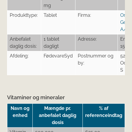
mg
Produkttype:
Tablet
Firma:
Orifa
Gener
A/S
Anbefalet
1 tablet
Adresse:
Energ
daglig dosis:
dagligt
15
Afdeling:
FødevareSyd
Postnummer og
5260
by:
Oden
S
Vitaminer og mineraler
Navn og
Mængde pr.
% af
enhed
anbefalet daglig
referenceindtag
dosis