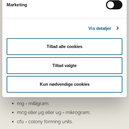
her
Marketing
Du kan også finde kontaktoplysninger på den
virksomhed, som har anmeldt produktet. Hvis du
klikker på virksomhedens navn, kan du se
Vis detaljer
virksomhedens smiley-status og de seneste
kontrolrapporter.
Tillad alle cookies
Den fødevareafdeling, der fører tilsyn med
virksomheden, er angivet.
Tillad valgte
Se fødevareafdelingernes adresser
Mængdeangivelser:
Kun nødvendige cookies
g = gram;
mg = milligram;
mcg eller μg eller ug = mikrogram;
cfu = colony forming units.