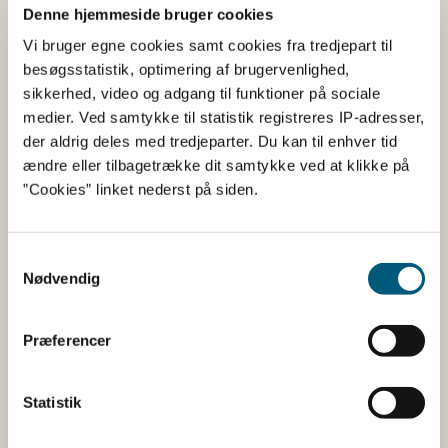
Her kan du finde detaljerede
Denne hjemmeside bruger cookies
oplysninger om det kosttilskud,
Vi bruger egne cookies samt cookies fra tredjepart til
du har søgt på
besøgsstatistik, optimering af brugervenlighed,
sikkerhed, video og adgang til funktioner på sociale
medier. Ved samtykke til statistik registreres IP-adresser,
Informationerne er angivet af den virksomhed, der har
der aldrig deles med tredjeparter. Du kan til enhver tid
anmeldt produktet.
ændre eller tilbagetrække dit samtykke ved at klikke på
Her kan du bl.a. se, hvilke indholdsstoffer produktet
”Cookies” linket nederst på siden.
indeholder, og i hvilke mængder:
Vitaminer og mineraler.
Samtykkevalg
Nødvendig
Andre stoffer end vitaminer og
mineraler med ernæringsmæssig eller
fysiologisk virkning.
Præferencer
Tilsætningsstoffer og aromaer.
Øvrige ingredienser.
Statistik
Du kan som forbruger læse mere om kosttilskud