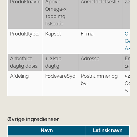
Produktnavn:
Apovit
AnmeldelelsesID:
2288
Omega-3
1000 mg
fiskeolie
Produkttype:
Kapsel
Firma:
Orifa
Gener
A/S
Anbefalet
1-2 kap
Adresse:
Energ
daglig dosis:
daglig
15
Afdeling:
FødevareSyd
Postnummer og
5260
by:
Oden
S
Øvrige ingredienser
Navn
Latinsk navn