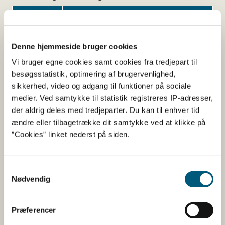
Navn
Funktion af tilsætning
Glycerol
Fugtighedsbevarende middel
Denne hjemmeside bruger cookies
Vi bruger egne cookies samt cookies fra tredjepart til
besøgsstatistik, optimering af brugervenlighed,
Her kan du finde detaljerede
sikkerhed, video og adgang til funktioner på sociale
oplysninger om det kosttilskud,
medier. Ved samtykke til statistik registreres IP-adresser,
der aldrig deles med tredjeparter. Du kan til enhver tid
du har søgt på
ændre eller tilbagetrække dit samtykke ved at klikke på
”Cookies” linket nederst på siden.
Informationerne er angivet af den virksomhed, der har
anmeldt produktet.
Samtykkevalg
Her kan du bl.a. se, hvilke indholdsstoffer produktet
Nødvendig
indeholder, og i hvilke mængder:
Vitaminer og mineraler.
Præferencer
Andre stoffer end vitaminer og