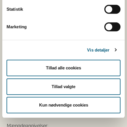
mineraler med ernæringsmæssig eller
Statistik
fysiologisk virkning.
Tilsætningsstoffer og aromaer.
Marketing
Øvrige ingredienser.
Du kan som forbruger læse mere om kosttilskud
her
Vis detaljer
Du kan også finde kontaktoplysninger på den
virksomhed, som har anmeldt produktet. Hvis du
Tillad alle cookies
klikker på virksomhedens navn, kan du se
virksomhedens smiley-status og de seneste
kontrolrapporter.
Tillad valgte
Den fødevareafdeling, der fører tilsyn med
virksomheden, er angivet.
Kun nødvendige cookies
Se fødevareafdelingernes adresser
Mængdeangivelser: