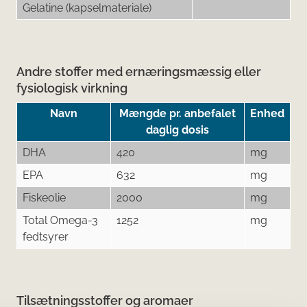
Gelatine (kapselmateriale)
Andre stoffer med ernæringsmæssig eller
fysiologisk virkning
Navn
Mængde pr. anbefalet
Enhed
daglig dosis
DHA
420
mg
EPA
632
mg
Fiskeolie
2000
mg
Total Omega-3
1252
mg
fedtsyrer
Tilsætningsstoffer og aromaer