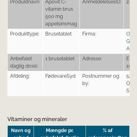
Produktnavn:
Apovit C-
AnmeldelelsesID:
235
vitamin brus
500 mg
appelsinsmag
Produkttype:
Brusetablet
Firma:
Orif
Gene
A/S
Anbefalet
1 brusetablet
Adresse:
Ener
daglig dosis:
15
Afdeling:
FødevareSyd
Postnummer og
526
by:
Ode
S
Vitaminer og mineraler
Navn og
Mængde pr.
% af