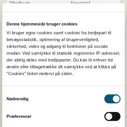
Riboflavin
Farvestof
Sorbitol
Fyldemiddel
Denne hjemmeside bruger cookies
Vi bruger egne cookies samt cookies fra tredjepart til
Her kan du finde detaljerede
besøgsstatistik, optimering af brugervenlighed,
sikkerhed, video og adgang til funktioner på sociale
oplysninger om det kosttilskud,
medier. Ved samtykke til statistik registreres IP-adresser,
du har søgt på
der aldrig deles med tredjeparter. Du kan til enhver tid
ændre eller tilbagetrække dit samtykke ved at klikke på
”Cookies” linket nederst på siden.
Informationerne er angivet af den virksomhed, der har
anmeldt produktet.
Her kan du bl.a. se, hvilke indholdsstoffer produktet
Samtykkevalg
indeholder, og i hvilke mængder:
Nødvendig
Vitaminer og mineraler.
Præferencer
Andre stoffer end vitaminer og
mineraler med ernæringsmæssig eller