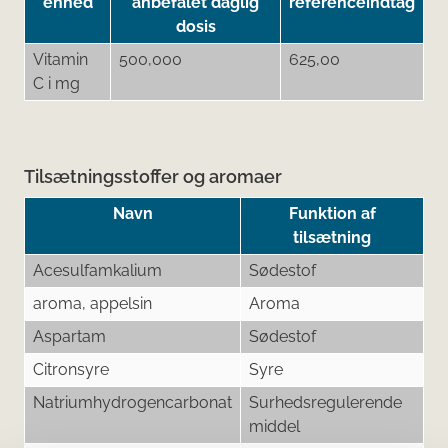
enhed
anbefalet daglig
referenceindtag
dosis
Vitamin
500,000
625,00
C i mg
Tilsætningsstoffer og aromaer
Navn
Funktion af
tilsætning
Acesulfamkalium
Sødestof
aroma, appelsin
Aroma
Aspartam
Sødestof
Citronsyre
Syre
Natriumhydrogencarbonat
Surhedsregulerende
middel