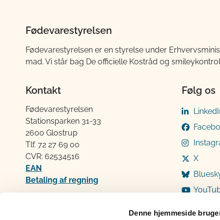
Fødevarestyrelsen
Fødevarestyrelsen er en styrelse under Erhvervsminis
mad. Vi står bag De officielle Kostråd og smileykontro
Kontakt
Følg os
Fødevarestyrelsen
LinkedI
Stationsparken 31-33
Faceb
2600 Glostrup
Instag
Tlf. 72 2​​​7 69 00
CVR: 62534516
X
EAN
Bluesk
Betaling af regning
YouTu
Åben:
Mandag: 9-12 og 13-15
Denne hjemmeside bruger