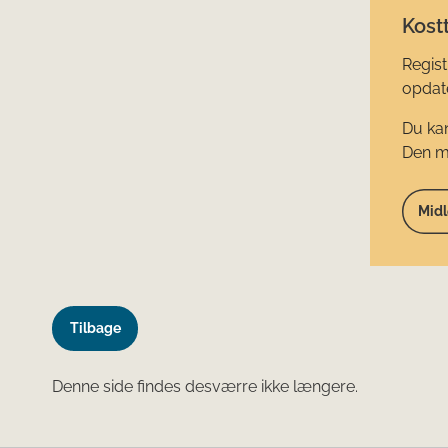
Kostt
Regist
opdate
Du kan
Den mi
Midl
Tilbage
Denne side findes desværre ikke længere.