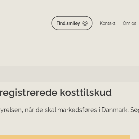
Find smiley
Kontakt
Om os
 registrerede kosttilskud
yrelsen, når de skal markedsføres i Danmark. Søg 