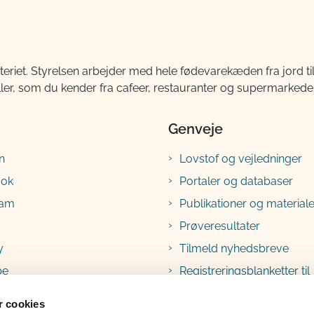
teriet. Styrelsen arbejder med hele fødevarekæden fra jord 
ller, som du kender fra cafeer, restauranter og supermarkeder
Genveje
n
Lovstof og vejledninger
ook
Portaler og databaser
ram
Publikationer og materiale
Prøveresultater
y
Tilmeld nyhedsbreve
be
Registreringsblanketter til
fødevarevirksomheder
 cookies