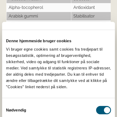
Alpha-tocopherol
Antioxidant
Arabisk gummi
Stabilisator
Aspartam
Sødestof
Butylhydroxytoluen
Antioxidant
Denne hjemmeside bruger cookies
Citronsyre
Surhedsregulerende
middel
Vi bruger egne cookies samt cookies fra tredjepart til
besøgsstatistik, optimering af brugervenlighed,
Dicalciumfosfat
Fyldemiddel
sikkerhed, video og adgang til funktioner på sociale
Fedtsyrer
Antiklumpningsmiddel
medier. Ved samtykke til statistik registreres IP-adresser,
Gelatine
Øvrigt
der aldrig deles med tredjeparter. Du kan til enhver tid
ændre eller tilbagetrække dit samtykke ved at klikke på
Hydroxypropylmethylcellulose
Fyldemiddel
”Cookies” linket nederst på siden.
Mikrokrystallinsk cellulose
Fyldemiddel
Mononatriumcitrat
Surhedsregulerende
Samtykkevalg
middel
Nødvendig
Natriumaluminiumsilicat
Antiklumpningsmiddel