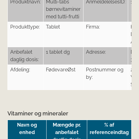
Produktnavn:
Multi-tabs
AnmeldelelsesID:
146
børnevitaminer
med tutti-frutti
Produkttype:
Tablet
Firma:
Hal
De
Ap
Anbefalet
1 tablet dg
Adresse:
Del
daglig dosis:
37
Afdeling:
FødevareØst
Postnummer og
26
by:
Val
Str
Vitaminer og mineraler
Navn og
Mængde pr.
% af
enhed
anbefalet
referenceindtag