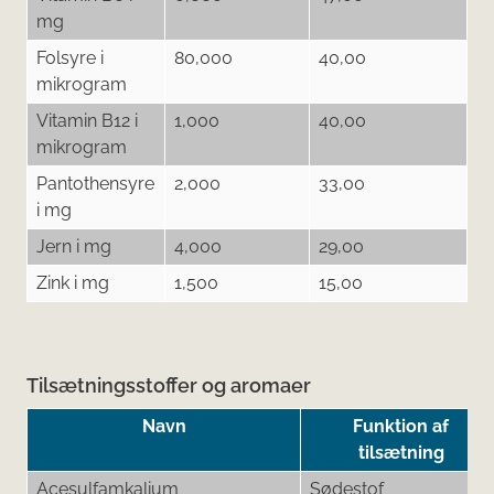
mg
Folsyre i
80,000
40,00
mikrogram
Vitamin B12 i
1,000
40,00
mikrogram
Pantothensyre
2,000
33,00
i mg
Jern i mg
4,000
29,00
Zink i mg
1,500
15,00
Tilsætningsstoffer og aromaer
Navn
Funktion af
tilsætning
Acesulfamkalium
Sødestof