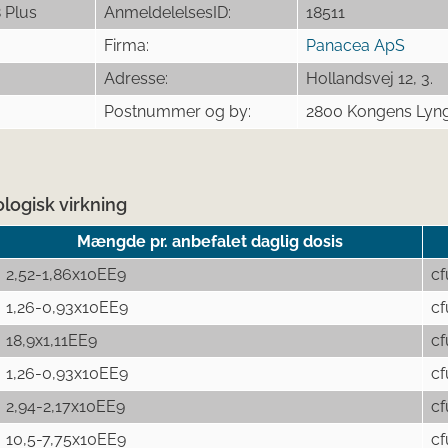
 Plus
AnmeldelelsesID:
18511
Firma:
Panacea ApS
Adresse:
Hollandsvej 12, 3.
Postnummer og by:
2800 Kongens Lyn
logisk virkning
Mængde pr. anbefalet daglig dosis
2,52-1,86x10EE9
cf
1,26-0,93x10EE9
cf
18,9x1,11EE9
cf
1,26-0,93x10EE9
cf
2,94-2,17x10EE9
cf
10,5-7,75x10EE9
cf