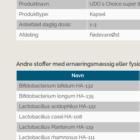
Produktnavn:
UDO´s Choice super 8
Produkttype:
Kapsel
Anbefalet daglig dosis:
1-3
Afdeling:
FødevareØst
Andre stoffer med ernæringsmæssig eller fysio
Navn
Bifidobacterium bifidum HA-132
Bifidobacterium longum HA-135
Lactobacillus acidophilus HA-122
Lactobacillus casei HA-108
Lactobacillus Plantarum HA-119
Lactobacillus rhamnosus HA-111