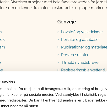
teriet. Styrelsen arbejder med hele fødevarekæden fra jord 
ller, som du kender fra cafeer, restauranter og supermarkeder
Genveje
n
Lovstof og vejledninger
ook
Portaler og databaser
ram
Publikationer og materiale
Prøveresultater
y
Tilmeld nyhedsbreve
be
Registreringsblanketter til
fødevarevirksomheder
 cookies
 cookies fra tredjepart til besøgsstatistik, optimering af bruger
til funktioner på sociale medier. Ved samtykke til statistik regis
med tredjeparter. Du kan til enhver tid ændre eller tilbagetrække
linket nederst på siden.