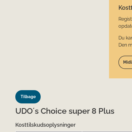
Kostt
Regist
opdate
Du kan
Den mi
Midl
Tilbage
UDO´s Choice super 8 Plus
Kosttilskudsoplysninger