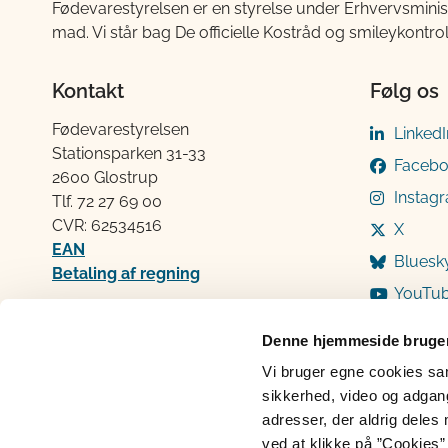
Fødevarestyrelsen er en styrelse under Erhvervsminis
mad. Vi står bag De officielle Kostråd og smileykontro
Kontakt
Følg os
Fødevarestyrelsen
LinkedI
Stationsparken 31-33
Faceb
2600 Glostrup
Instag
Tlf. 72 2​​​7 69 00
CVR: 62534516
X
EAN
Bluesk
Betaling af regning
YouTu
Åben:
Mandag: 9-12 og 13-15
Denne hjemmeside bruger
Tirsdag: 9-12
Vi bruger egne cookies samt
Onsdag: 9-12
sikkerhed, video og adgang 
Torsdag: 9-12 og 13-15
adresser, der aldrig deles 
Fredag: 9-12
ved at klikke på ”Cookies” 