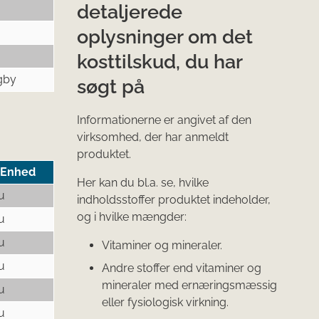
detaljerede
oplysninger om det
kosttilskud, du har
gby
søgt på
Informationerne er angivet af den
virksomhed, der har anmeldt
produktet.
Enhed
Her kan du bl.a. se, hvilke
u
indholdsstoffer produktet indeholder,
og i hvilke mængder:
u
u
Vitaminer og mineraler.
u
Andre stoffer end vitaminer og
mineraler med ernæringsmæssig
u
eller fysiologisk virkning.
u