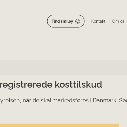
Find smiley
Kontakt
Om os
 registrerede kosttilskud
yrelsen, når de skal markedsføres i Danmark. Søg 