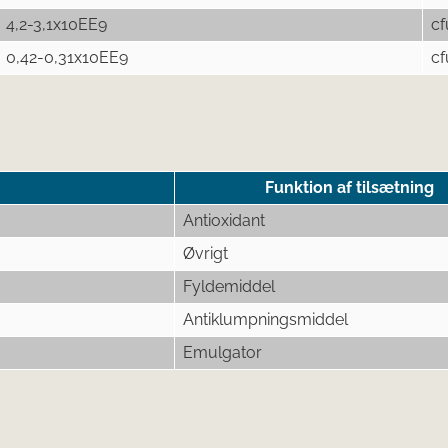
4,2-3,1x10EE9
cf
0,42-0,31x10EE9
cf
Funktion af tilsætning
Antioxidant
Øvrigt
Fyldemiddel
Antiklumpningsmiddel
Emulgator