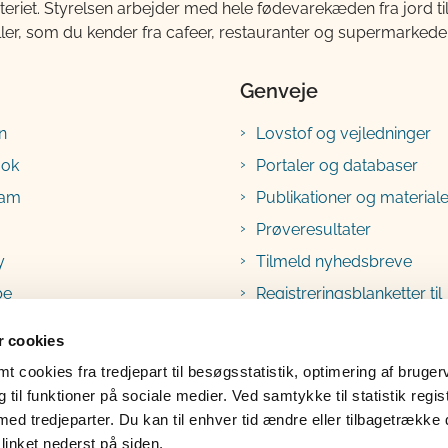
teriet. Styrelsen arbejder med hele fødevarekæden fra jord 
ller, som du kender fra cafeer, restauranter og supermarkeder
Genveje
n
Lovstof og vejledninger
ook
Portaler og databaser
ram
Publikationer og materiale
Prøveresultater
y
Tilmeld nyhedsbreve
be
Registreringsblanketter til
fødevarevirksomheder
 cookies
 cookies fra tredjepart til besøgsstatistik, optimering af bruger
til funktioner på sociale medier. Ved samtykke til statistik regis
med tredjeparter. Du kan til enhver tid ændre eller tilbagetrække
linket nederst på siden.