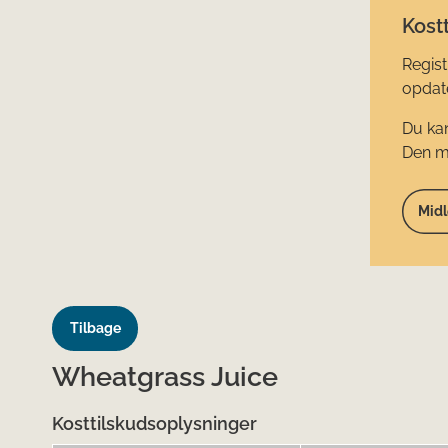
Kostt
Regist
opdate
Du kan
Den mi
Midl
Tilbage
Wheatgrass Juice
Kosttilskudsoplysninger