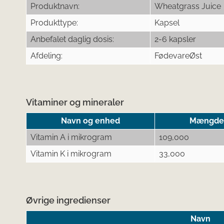
Produktnavn:
Wheatgrass Juice
Produkttype:
Kapsel
Anbefalet daglig dosis:
2-6 kapsler
Afdeling:
FødevareØst
Vitaminer og mineraler
Navn og enhed
Mængde p
Vitamin A i mikrogram
109,000
Vitamin K i mikrogram
33,000
Øvrige ingredienser
Navn