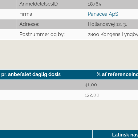
AnmeldelelsesID:
18765
Firma:
Panacea ApS
Adresse:
Hollandsvej 12, 3.
Postnummer og by:
2800 Kongens Lyngb
r. anbefalet daglig dosis
% af referencein
41,00
132,00
Latinsk na