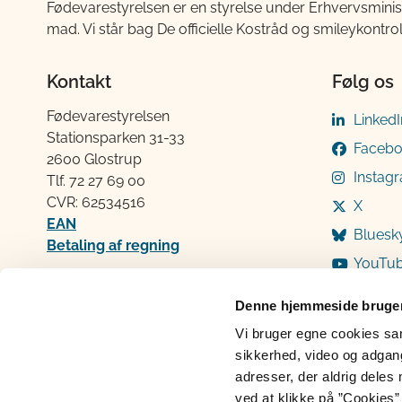
Fødevarestyrelsen er en styrelse under Erhvervsminis
mad. Vi står bag De officielle Kostråd og smileykontro
Kontakt
Følg os
Fødevarestyrelsen
LinkedI
Stationsparken 31-33
Faceb
2600 Glostrup
Instag
Tlf. 72 2​​​7 69 00
CVR: 62534516
X
EAN
Bluesk
Betaling af regning
YouTu
Åben:
Mandag: 9-12 og 13-15
Denne hjemmeside bruger
Tirsdag: 9-12
Vi bruger egne cookies samt
Onsdag: 9-12
sikkerhed, video og adgang 
Torsdag: 9-12 og 13-15
adresser, der aldrig deles 
Fredag: 9-12
ved at klikke på ”Cookies” 