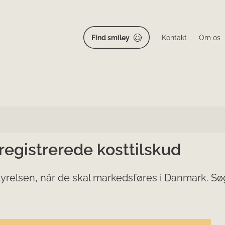
Find smiley
Kontakt
Om os
 registrerede kosttilskud
yrelsen, når de skal markedsføres i Danmark. Søg 