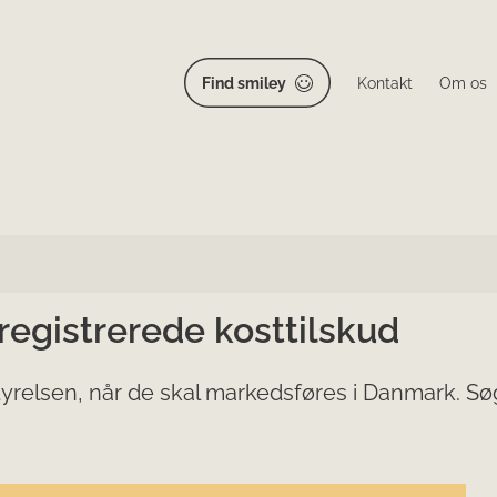
Find smiley
Kontakt
Om os
 registrerede kosttilskud
yrelsen, når de skal markedsføres i Danmark. Søg 