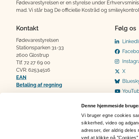
Fødevarestyrelsen er en styrelse under Erhvervsminis
mad. Vi står bag De officielle Kostråd og smileykontro
Kontakt
Følg os
Fødevarestyrelsen
LinkedI
Stationsparken 31-33
Faceb
2600 Glostrup
Instag
Tlf. 72 2​​​7 69 00
CVR: 62534516
X
EAN
Bluesk
Betaling af regning
YouTu
Åben:
Mandag: 9-12 og 13-15
Denne hjemmeside bruger
Tirsdag: 9-12
Vi bruger egne cookies samt
Onsdag: 9-12
sikkerhed, video og adgang 
Torsdag: 9-12 og 13-15
adresser, der aldrig deles 
Fredag: 9-12
ved at klikke på ”Cookies” 