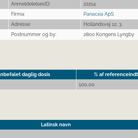
AnmeldelelsesID:
22214
Firma:
Panacea ApS
Adresse:
Hollandsvej 12, 3.
Postnummer og by:
2800 Kongens Lyngby
nbefalet daglig dosis
% af referenceind
100,00
Latinsk navn