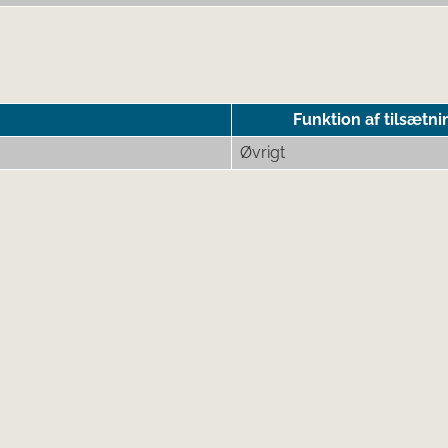
Funktion af tilsætni
Øvrigt