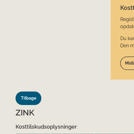
Kostt
Regist
opdate
Du kan
Den mi
Midl
Tilbage
ZINK
Kosttilskudsoplysninger