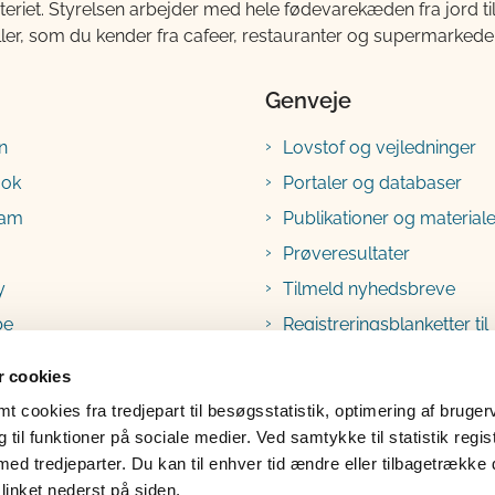
teriet. Styrelsen arbejder med hele fødevarekæden fra jord 
ller, som du kender fra cafeer, restauranter og supermarkeder
Genveje
n
Lovstof og vejledninger
ook
Portaler og databaser
ram
Publikationer og materiale
Prøveresultater
y
Tilmeld nyhedsbreve
be
Registreringsblanketter til
fødevarevirksomheder
 cookies
 cookies fra tredjepart til besøgsstatistik, optimering af bruger
til funktioner på sociale medier. Ved samtykke til statistik regis
med tredjeparter. Du kan til enhver tid ændre eller tilbagetrække
linket nederst på siden.