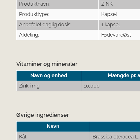
Produktnavn:
ZINK
Produkttype:
Kapsel
Anbefalet daglig dosis:
1 kapsel
Afdeling:
FødevareØst
Vitaminer og mineraler
Navn og enhed
Mængde pr. a
Zink i mg
10,000
Øvrige ingredienser
Navn
Kål
Brassica oleracea L.