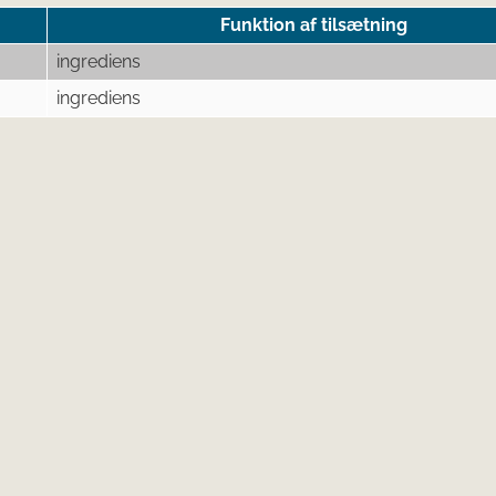
Funktion af tilsætning
ingrediens
ingrediens