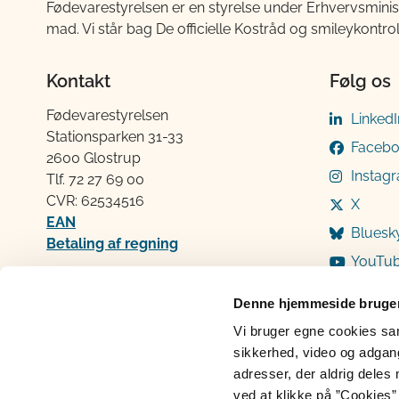
Fødevarestyrelsen er en styrelse under Erhvervsminis
mad. Vi står bag De officielle Kostråd og smileykontro
Kontakt
Følg os
Fødevarestyrelsen
LinkedI
Stationsparken 31-33
Faceb
2600 Glostrup
Instag
Tlf. 72 2​​​7 69 00
CVR: 62534516
X
EAN
Bluesk
Betaling af regning
YouTu
Åben:
Mandag: 9-12 og 13-15
Denne hjemmeside bruger
Tirsdag: 9-12
Vi bruger egne cookies samt
Onsdag: 9-12
sikkerhed, video og adgang 
Torsdag: 9-12 og 13-15
adresser, der aldrig deles 
Fredag: 9-12
ved at klikke på ”Cookies” 