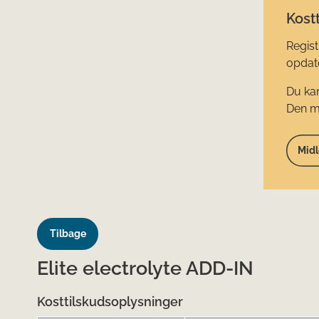
Kostt
Regist
opdate
Du kan
Den mi
Midl
Tilbage
Elite electrolyte ADD-IN
Kosttilskudsoplysninger