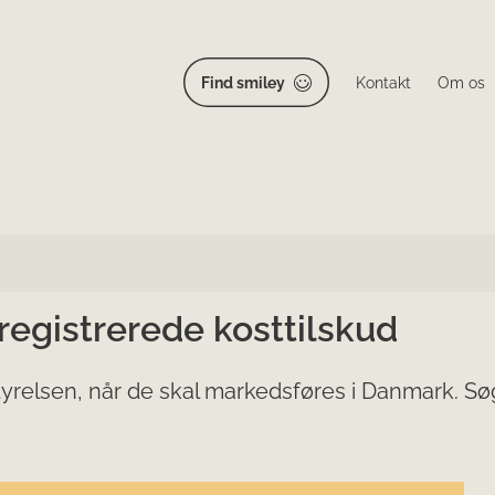
Find smiley
Kontakt
Om os
 registrerede kosttilskud
yrelsen, når de skal markedsføres i Danmark. Søg 