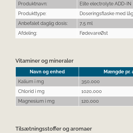
Produktnavn:
Elite electrolyte ADD-IN
Produkttype:
Doseringsflaske med låg 
Anbefalet daglig dosis:
7,5 ml
Afdeling:
FødevareØst
Vitaminer og mineraler
Navn og enhed
Mængde pr. a
Kalium i mg
350,000
Chlorid i mg
1020,000
Magnesium i mg
120,000
Tilsætningsstoffer og aromaer