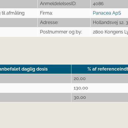
AnmeldelelsesID:
4086
til afmåling
Firma:
Panacea ApS
Adresse:
Hollandsvej 12, 3
Postnummer og by:
2800 Kongens L
nbefalet daglig dosis
% af referenceind
20,00
130,00
30,00