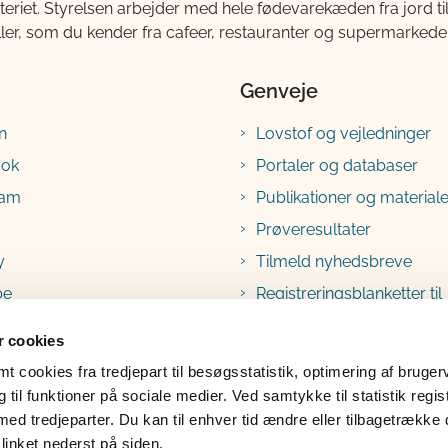
teriet. Styrelsen arbejder med hele fødevarekæden fra jord 
ller, som du kender fra cafeer, restauranter og supermarkeder
Genveje
n
Lovstof og vejledninger
ook
Portaler og databaser
ram
Publikationer og materiale
Prøveresultater
y
Tilmeld nyhedsbreve
be
Registreringsblanketter til
fødevarevirksomheder
 cookies
 cookies fra tredjepart til besøgsstatistik, optimering af bruger
til funktioner på sociale medier. Ved samtykke til statistik regis
med tredjeparter. Du kan til enhver tid ændre eller tilbagetrække
linket nederst på siden.