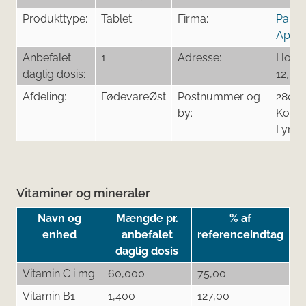
Produkttype:
Tablet
Firma:
Pana
ApS
Anbefalet
1
Adresse:
Holla
daglig dosis:
12, 3.
Afdeling:
FødevareØst
Postnummer og
2800
by:
Kong
Lyng
Vitaminer og mineraler
Navn og
Mængde pr.
% af
enhed
anbefalet
referenceindtag
daglig dosis
Vitamin C i mg
60,000
75,00
Vitamin B1
1,400
127,00