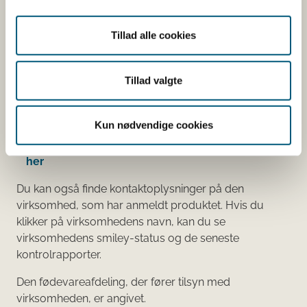
Vitaminer og mineraler.
Tillad alle cookies
Andre stoffer end vitaminer og
mineraler med ernæringsmæssig eller
fysiologisk virkning.
Tillad valgte
Tilsætningsstoffer og aromaer.
Øvrige ingredienser.
Kun nødvendige cookies
Du kan som forbruger læse mere om kosttilskud
her
Du kan også finde kontaktoplysninger på den
virksomhed, som har anmeldt produktet. Hvis du
klikker på virksomhedens navn, kan du se
virksomhedens smiley-status og de seneste
kontrolrapporter.
Den fødevareafdeling, der fører tilsyn med
virksomheden, er angivet.