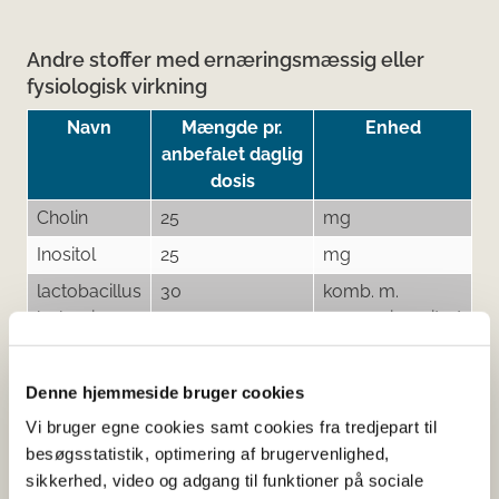
Andre stoffer med ernæringsmæssig eller
fysiologisk virkning
Navn
Mængde pr.
Enhed
anbefalet daglig
dosis
Cholin
25
mg
Inositol
25
mg
lactobacillus
30
komb. m.
bulgaricus
magnesiumcitrat
Denne hjemmeside bruger cookies
Tilsætningsstoffer og aromaer
Vi bruger egne cookies samt cookies fra tredjepart til
besøgsstatistik, optimering af brugervenlighed,
Navn
Funktion af tilsætning
sikkerhed, video og adgang til funktioner på sociale