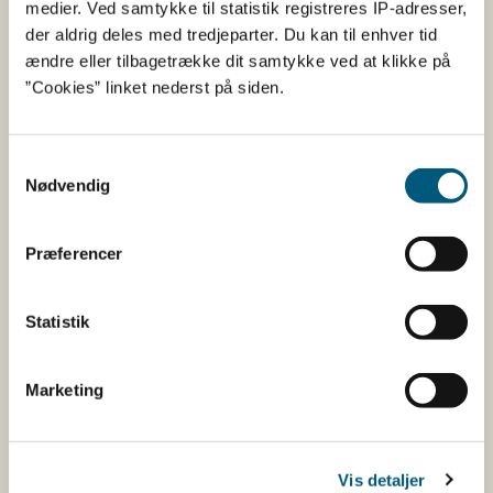
Magnesium stearat
Fyldemiddel
medier. Ved samtykke til statistik registreres IP-adresser,
der aldrig deles med tredjeparter. Du kan til enhver tid
mikrokrystallinsk cellulose
Fyldemiddel
ændre eller tilbagetrække dit samtykke ved at klikke på
Silicon dioxid
Fyldemiddel
”Cookies” linket nederst på siden.
Stearin syre
Emulgator
vivasol
Kompleksdanner
Samtykkevalg
Nødvendig
Her kan du finde detaljerede
Præferencer
oplysninger om det kosttilskud,
Statistik
du har søgt på
Informationerne er angivet af den virksomhed, der har
Marketing
anmeldt produktet.
Her kan du bl.a. se, hvilke indholdsstoffer produktet
Vis detaljer
indeholder, og i hvilke mængder: