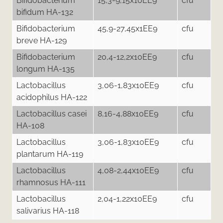
Bifidobacterium
15,3-9,15x10EE9
cfu
bifidum HA-132
Bifidobacterium
45,9-27,45x1EE9
cfu
breve HA-129
Bifidobacterium
20,4-12,2x10EE9
cfu
longum HA-135
Lactobacillus
3,06-1,83x10EE9
cfu
acidophilus HA-122
Lactobacillus casei
8,16-4,88x10EE9
cfu
HA-108
Lactobacillus
3,06-1,83x10EE9
cfu
plantarum HA-119
Lactobacillus
4,08-2,44x10EE9
cfu
rhamnosus HA-111
Lactobacillus
2,04-1,22x10EE9
cfu
salivarius HA-118