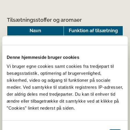
Tilsætningsstoffer og aromaer
Navn
Funktion af tilsætning
ascorbinsyre
Antioxidant
kapsel: Hypromellose
Øvrigt
Denne hjemmeside bruger cookies
Kartoffelstivelse
Fyldemiddel
Vi bruger egne cookies samt cookies fra tredjepart til
siliciumdioxid
Antiklumpningsmiddel
besøgsstatistik, optimering af brugervenlighed,
stearinsyre
Antiklumpningsmiddel
sikkerhed, video og adgang til funktioner på sociale
medier. Ved samtykke til statistik registreres IP-adresser,
der aldrig deles med tredjeparter. Du kan til enhver tid
ændre eller tilbagetrække dit samtykke ved at klikke på
Her kan du finde detaljerede
”Cookies” linket nederst på siden.
oplysninger om det kosttilskud,
du har søgt på
Samtykkevalg