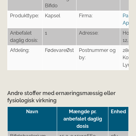
Bifido
Produkttype:
Kapsel
Firma:
Pana
ApS
Anbefalet
1
Adresse:
Holla
daglig dosis:
12, 3.
Afdeling:
FødevareØst
Postnummer og
2800
by:
Kong
Lyng
Andre stoffer med ernæringsmæssig eller
fysiologisk virkning
Navn
Mængde pr.
Enhed
anbefalet daglig
dosis