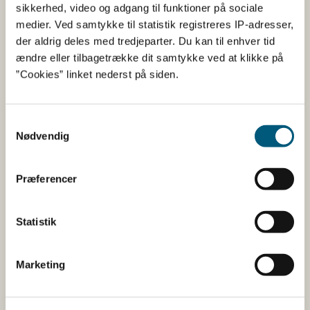
Fødevarestyrelsen
sikkerhed, video og adgang til funktioner på sociale
medier. Ved samtykke til statistik registreres IP-adresser,
Fødevarestyrelsen er en styrelse under
der aldrig deles med tredjeparter. Du kan til enhver tid
Erhvervsministeriet. Styrelsen arbejder med hele
ændre eller tilbagetrække dit samtykke ved at klikke på
fødevarekæden fra jord til bord med fokus på
”Cookies” linket nederst på siden.
dyresundhed og sikker, sund mad. Vi står bag De
officielle Kostråd og smileykontroller, som du kender
fra cafeer, restauranter og supermarkeder.
Samtykkevalg
Nødvendig
Kontakt
Præferencer
Fødevarestyrelsen
Stationsparken 31-33
2600 Glostrup
Statistik
Tlf. 72 2​​​7 69 00
CVR: 62534516
EAN
Marketing
Betaling af regning
Åben: