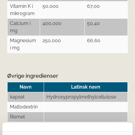
Vitamin K i
50,000
67,00
mikrogram
Calcium i
400,000
50,40
mg
Magnesium
250,000
66,60
i mg
Øvrige ingredienser
Navn
Latinsk navn
kapsel
Hydroxypropylmethylcellulose
Maltodextrin
Rismel