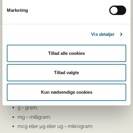
Du kan som forbruger læse mere om kosttilskud
Marketing
her
Du kan også finde kontaktoplysninger på den
virksomhed, som har anmeldt produktet. Hvis du
Vis detaljer
klikker på virksomhedens navn, kan du se
virksomhedens smiley-status og de seneste
kontrolrapporter.
Tillad alle cookies
Den fødevareafdeling, der fører tilsyn med
virksomheden, er angivet.
Tillad valgte
Se fødevareafdelingernes adresser
Kun nødvendige cookies
Mængdeangivelser:
g = gram;
mg = milligram;
mcg eller μg eller ug = mikrogram;