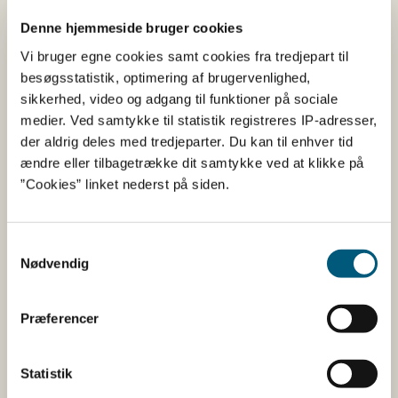
Her kan du finde detaljerede
Denne hjemmeside bruger cookies
Vi bruger egne cookies samt cookies fra tredjepart til
oplysninger om det kosttilskud,
besøgsstatistik, optimering af brugervenlighed,
du har søgt på
sikkerhed, video og adgang til funktioner på sociale
medier. Ved samtykke til statistik registreres IP-adresser,
Informationerne er angivet af den virksomhed, der har
der aldrig deles med tredjeparter. Du kan til enhver tid
anmeldt produktet.
ændre eller tilbagetrække dit samtykke ved at klikke på
”Cookies” linket nederst på siden.
Her kan du bl.a. se, hvilke indholdsstoffer produktet
indeholder, og i hvilke mængder:
Samtykkevalg
Vitaminer og mineraler.
Nødvendig
Andre stoffer end vitaminer og
mineraler med ernæringsmæssig eller
Præferencer
fysiologisk virkning.
Tilsætningsstoffer og aromaer.
Statistik
Øvrige ingredienser.