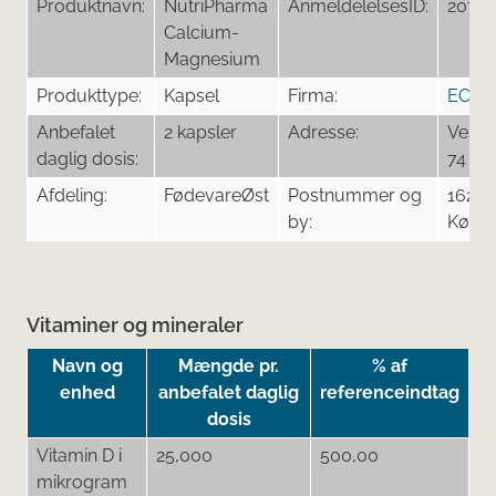
Produktnavn:
NutriPharma
AnmeldelelsesID:
2076
Calcium-
Magnesium
Produkttype:
Kapsel
Firma:
ECOV
Anbefalet
2 kapsler
Adresse:
Veste
daglig dosis:
74
Afdeling:
FødevareØst
Postnummer og
1620
by:
Købe
Vitaminer og mineraler
Navn og
Mængde pr.
% af
enhed
anbefalet daglig
referenceindtag
dosis
Vitamin D i
25,000
500,00
mikrogram