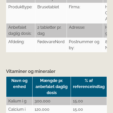
Produkttype:
Brusetablet
Firma:
H.F.
Chri
A/S
Anbefalet
2 tabletter pr.
Adresse:
Hvi
daglig dosis:
dag
9-11
Afdeling:
FødevareNord
Postnummer og
892
by:
NV
Vitaminer og mineraler
Navn og
Mængde pr.
% af
enhed
anbefalet daglig
referenceindtag
dosis
Kalium i g
300,000
15,00
Calcium i
120,000
15,00