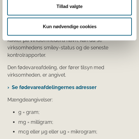
Du kan som forbruger læse mere om kosttilskud
Tillad valgte
her
Du kan også finde kontaktoplysninger på den
Kun nødvendige cookies
virksomhed, som har anmeldt produktet. Hvis du
klikker på virksomhedens navn, kan du se
virksomhedens smiley-status og de seneste
kontrolrapporter.
Den fødevareafdeling, der fører tilsyn med
virksomheden, er angivet.
Se fødevareafdelingernes adresser
Mængdeangivelser:
g = gram;
mg = milligram;
mcg eller μg eller ug = mikrogram;