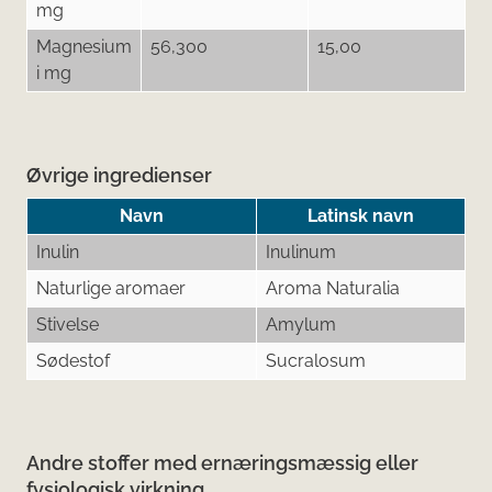
mg
Magnesium
56,300
15,00
i mg
Øvrige ingredienser
Navn
Latinsk navn
Inulin
Inulinum
Naturlige aromaer
Aroma Naturalia
Stivelse
Amylum
Sødestof
Sucralosum
Andre stoffer med ernæringsmæssig eller
fysiologisk virkning