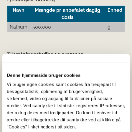
Navn
Mængde pr. anbefalet daglig
Enhed
dosis
Natrium
500,000
g
Tilsætningsstoffer og aromaer
Navn
Funktion af tilsætning
Citronsyre
Syre
Denne hjemmeside bruger cookies
Vi bruger egne cookies samt cookies fra tredjepart til
Natriumcarbonater
Surhedsregulerende middel
besøgsstatistik, optimering af brugervenlighed,
Naturlige aromaer
Aroma
sikkerhed, video og adgang til funktioner på sociale
Sorbitol
Fugtighedsbevarende middel
medier. Ved samtykke til statistik registreres IP-adresser,
der aldrig deles med tredjeparter. Du kan til enhver tid
Sucralose
Sødestof
ændre eller tilbagetrække dit samtykke ved at klikke på
”Cookies” linket nederst på siden.