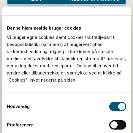
Gelatine
Øvrigt
Vegetabilsk glycerol
Stabilisator
Denne hjemmeside bruger cookies
Vi bruger egne cookies samt cookies fra tredjepart til
besøgsstatistik, optimering af brugervenlighed,
Her kan du finde detaljerede
sikkerhed, video og adgang til funktioner på sociale
oplysninger om det kosttilskud,
medier. Ved samtykke til statistik registreres IP-adresser,
der aldrig deles med tredjeparter. Du kan til enhver tid
du har søgt på
ændre eller tilbagetrække dit samtykke ved at klikke på
”Cookies” linket nederst på siden.
Informationerne er angivet af den virksomhed, der har
anmeldt produktet.
Samtykkevalg
Her kan du bl.a. se, hvilke indholdsstoffer produktet
Nødvendig
indeholder, og i hvilke mængder:
Vitaminer og mineraler.
Præferencer
Andre stoffer end vitaminer og