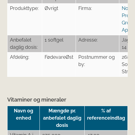
Produkttype:
Øvrigt
Firma:
Nordi
Prem
Grou
ApS
Anbefalet
1 softgel
Adresse:
Jagtv
daglig dosis:
14
Afdeling:
FødevareØst
Postnummer og
2680
by:
Solrø
Stran
Vitaminer og mineraler
Navn og
Mængde pr.
% af
enhed
anbefalet daglig
referenceindtag
dosis