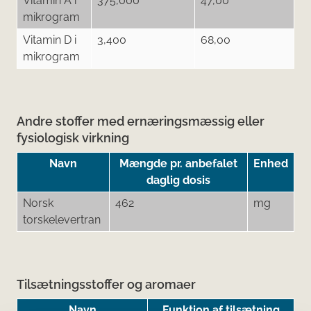
Vitamin A i
375,000
47,00
mikrogram
Vitamin D i
3,400
68,00
mikrogram
Andre stoffer med ernæringsmæssig eller
fysiologisk virkning
Navn
Mængde pr. anbefalet
Enhed
daglig dosis
Norsk
462
mg
torskelevertran
Tilsætningsstoffer og aromaer
Navn
Funktion af tilsætning