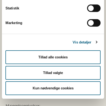
mineraler med ernæringsmæssig eller
Statistik
fysiologisk virkning.
Tilsætningsstoffer og aromaer.
Marketing
Øvrige ingredienser.
Du kan som forbruger læse mere om kosttilskud
her
Vis detaljer
Du kan også finde kontaktoplysninger på den
virksomhed, som har anmeldt produktet. Hvis du
Tillad alle cookies
klikker på virksomhedens navn, kan du se
virksomhedens smiley-status og de seneste
kontrolrapporter.
Tillad valgte
Den fødevareafdeling, der fører tilsyn med
virksomheden, er angivet.
Kun nødvendige cookies
Se fødevareafdelingernes adresser
Mængdeangivelser: