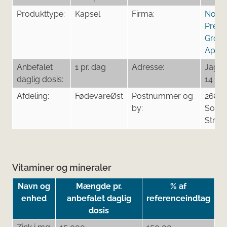
Produkttype:
Kapsel
Firma:
Nordi
Prem
Grou
ApS
Anbefalet
1 pr. dag
Adresse:
Jagtv
daglig dosis:
14
Afdeling:
FødevareØst
Postnummer og
2680
by:
Solrø
Stran
Vitaminer og mineraler
Navn og
Mængde pr.
% af
enhed
anbefalet daglig
referenceindtag
dosis