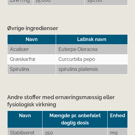
Zink i mg
15,000
150,00
Øvrige ingredienser
Navn
Latinsk navn
Acaibær
Euterpe Oleracea
Græskarfrø
Curcurbita pepo
Spirulina
spirulina platensis
Andre stoffer med ernæringsmæssig eller
fysiologisk virkning
Navn
Mængde pr. anbefalet
Enhed
daglig dosis
Stabiliseret
250
mg