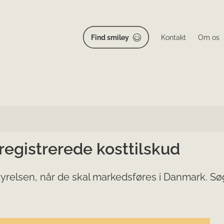
Find smiley
Kontakt
Om os
 registrerede kosttilskud
yrelsen, når de skal markedsføres i Danmark. Søg 