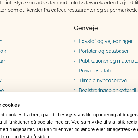
teriet. Styrelsen arbejder med hele fødevarekæden fra jord 
ller, som du kender fra cafeer, restauranter og supermarkeder
Genveje
n
Lovstof og vejledninger
ook
Portaler og databaser
ram
Publikationer og materiale
Prøveresultater
y
Tilmeld nyhedsbreve
be
Registreringsblanketter til
fødevarevirksomheder
 cookies
 cookies fra tredjepart til besøgsstatistik, optimering af bruger
til funktioner på sociale medier. Ved samtykke til statistik regis
med tredjeparter. Du kan til enhver tid ændre eller tilbagetrække
linket nederst på siden.