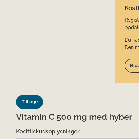
Kostt
Regist
opdate
Du kan
Den mi
Midl
Tilbage
Vitamin C 500 mg med hyber
Kosttilskudsoplysninger