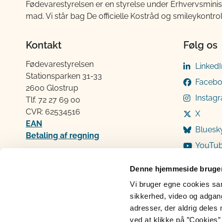
Fødevarestyrelsen er en styrelse under Erhvervsminis
mad. Vi står bag De officielle Kostråd og smileykontro
Kontakt
Følg os
Fødevarestyrelsen
LinkedI
Stationsparken 31-33
Faceb
2600 Glostrup
Instag
Tlf. 72 2​​​7 69 00
CVR: 62534516
X
EAN
Bluesk
Betaling af regning
YouTu
Åben:
Mandag: 9-12 og 13-15
Denne hjemmeside bruger
Tirsdag: 9-12
Vi bruger egne cookies samt
Onsdag: 9-12
sikkerhed, video og adgang 
Torsdag: 9-12 og 13-15
adresser, der aldrig deles 
Fredag: 9-12
ved at klikke på ”Cookies” 