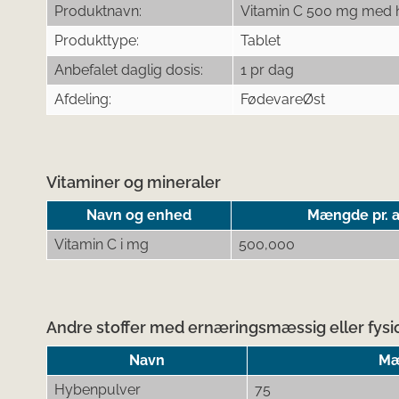
Produktnavn:
Vitamin C 500 mg med 
Produkttype:
Tablet
Anbefalet daglig dosis:
1 pr dag
Afdeling:
FødevareØst
Vitaminer og mineraler
Navn og enhed
Mængde pr. a
Vitamin C i mg
500,000
Andre stoffer med ernæringsmæssig eller fysio
Navn
Mæ
Hybenpulver
75