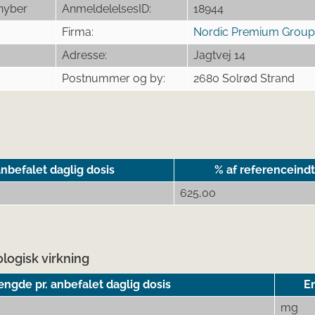
hyber
AnmeldelelsesID:
18944
Firma:
Nordic Premium Grou
Adresse:
Jagtvej 14
Postnummer og by:
2680 Solrød Strand
nbefalet daglig dosis
% af referenceind
625,00
logisk virkning
ngde pr. anbefalet daglig dosis
E
mg