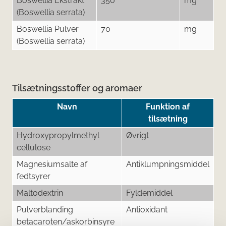
Boswellia Ekstrakt
350
mg
(Boswellia serrata)
Boswellia Pulver
70
mg
(Boswellia serrata)
Tilsætningsstoffer og aromaer
Navn
Funktion af
tilsætning
Hydroxypropylmethyl
Øvrigt
cellulose
Magnesiumsalte af
Antiklumpningsmiddel
fedtsyrer
Maltodextrin
Fyldemiddel
Pulverblanding
Antioxidant
betacaroten/askorbinsyre