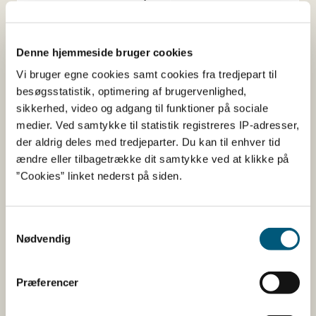
Siliciumdioxid
Antiklumpningsmiddel
Denne hjemmeside bruger cookies
Vi bruger egne cookies samt cookies fra tredjepart til
Her kan du finde detaljerede
besøgsstatistik, optimering af brugervenlighed,
oplysninger om det kosttilskud,
sikkerhed, video og adgang til funktioner på sociale
medier. Ved samtykke til statistik registreres IP-adresser,
du har søgt på
der aldrig deles med tredjeparter. Du kan til enhver tid
ændre eller tilbagetrække dit samtykke ved at klikke på
Informationerne er angivet af den virksomhed, der har
”Cookies” linket nederst på siden.
anmeldt produktet.
Her kan du bl.a. se, hvilke indholdsstoffer produktet
Samtykkevalg
indeholder, og i hvilke mængder:
Nødvendig
Vitaminer og mineraler.
Andre stoffer end vitaminer og
Præferencer
mineraler med ernæringsmæssig eller