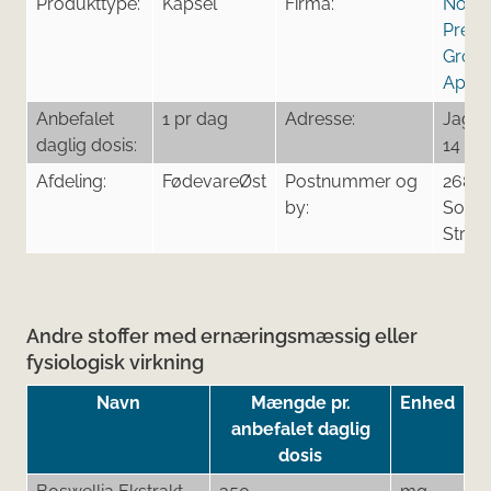
Produkttype:
Kapsel
Firma:
Nordi
Prem
Grou
ApS
Anbefalet
1 pr dag
Adresse:
Jagtv
daglig dosis:
14
Afdeling:
FødevareØst
Postnummer og
2680
by:
Solrø
Stran
Andre stoffer med ernæringsmæssig eller
fysiologisk virkning
Navn
Mængde pr.
Enhed
anbefalet daglig
dosis