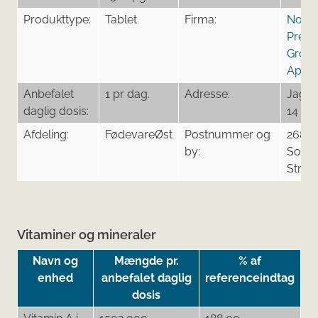
Produkttype:
Tablet
Firma:
Nordi
Prem
Grou
ApS
Anbefalet
1 pr dag.
Adresse:
Jagtv
daglig dosis:
14
Afdeling:
FødevareØst
Postnummer og
2680
by:
Solrø
Stran
Vitaminer og mineraler
Navn og
Mængde pr.
% af
enhed
anbefalet daglig
referenceindtag
dosis