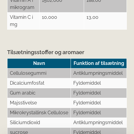
Vitamin A i
1502,000
188,00
mikrogram
Vitamin C i
10,000
13,00
mg
Tilsætningsstoffer og aromaer
Navn
Funktion af tilsætning
Cellulosegummi
Antiklumpningsmiddel
Dicalciumfosfat
Fyldemiddel
Gum arabic
Fyldemiddel
Majsstivelse
Fyldemiddel
Mikrokrystallinsk Cellulose
Fyldemiddel
Siliciumdioxid
Antiklumpningsmiddel
sucrose
Fyldemiddel