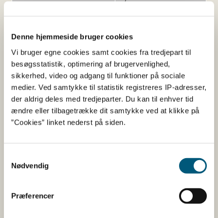
Vegetabilosk stearinsyre
Antiklumpningsmiddel
Denne hjemmeside bruger cookies
Vi bruger egne cookies samt cookies fra tredjepart til
Her kan du finde detaljerede
besøgsstatistik, optimering af brugervenlighed,
oplysninger om det kosttilskud,
sikkerhed, video og adgang til funktioner på sociale
medier. Ved samtykke til statistik registreres IP-adresser,
du har søgt på
der aldrig deles med tredjeparter. Du kan til enhver tid
ændre eller tilbagetrække dit samtykke ved at klikke på
Informationerne er angivet af den virksomhed, der har
”Cookies” linket nederst på siden.
anmeldt produktet.
Her kan du bl.a. se, hvilke indholdsstoffer produktet
Samtykkevalg
indeholder, og i hvilke mængder:
Nødvendig
Vitaminer og mineraler.
Præferencer
Andre stoffer end vitaminer og
mineraler med ernæringsmæssig eller