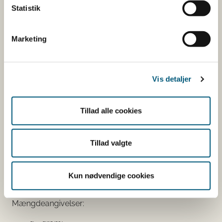
fysiologisk virkning.
Statistik
Tilsætningsstoffer og aromaer.
Øvrige ingredienser.
Marketing
Du kan som forbruger læse mere om kosttilskud
her
Vis detaljer
Du kan også finde kontaktoplysninger på den
virksomhed, som har anmeldt produktet. Hvis du
klikker på virksomhedens navn, kan du se
Tillad alle cookies
virksomhedens smiley-status og de seneste
kontrolrapporter.
Tillad valgte
Den fødevareafdeling, der fører tilsyn med
virksomheden, er angivet.
Kun nødvendige cookies
Se fødevareafdelingernes adresser
Mængdeangivelser: