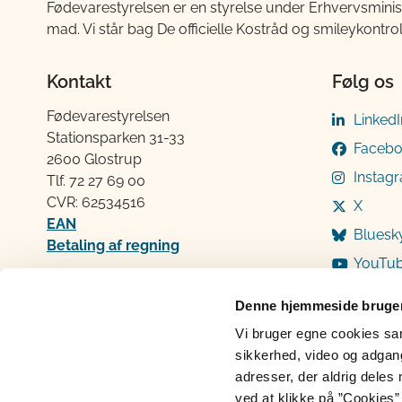
Fødevarestyrelsen er en styrelse under Erhvervsminis
mad. Vi står bag De officielle Kostråd og smileykontro
Kontakt
Følg os
Fødevarestyrelsen
LinkedI
Stationsparken 31-33
Faceb
2600 Glostrup
Instag
Tlf. 72 2​​​7 69 00
CVR: 62534516
X
EAN
Bluesk
Betaling af regning
YouTu
Åben:
Mandag: 9-12 og 13-15
Denne hjemmeside bruger
Tirsdag: 9-12
Vi bruger egne cookies samt
Onsdag: 9-12
sikkerhed, video og adgang 
Torsdag: 9-12 og 13-15
adresser, der aldrig deles 
Fredag: 9-12
ved at klikke på ”Cookies” 