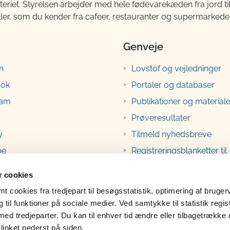
teriet. Styrelsen arbejder med hele fødevarekæden fra jord 
ller, som du kender fra cafeer, restauranter og supermarkeder
Genveje
n
Lovstof og vejledninger
ook
Portaler og databaser
ram
Publikationer og materiale
Prøveresultater
y
Tilmeld nyhedsbreve
be
Registreringsblanketter til
fødevarevirksomheder
 cookies
 cookies fra tredjepart til besøgsstatistik, optimering af bruger
til funktioner på sociale medier. Ved samtykke til statistik regis
med tredjeparter. Du kan til enhver tid ændre eller tilbagetrække
linket nederst på siden.