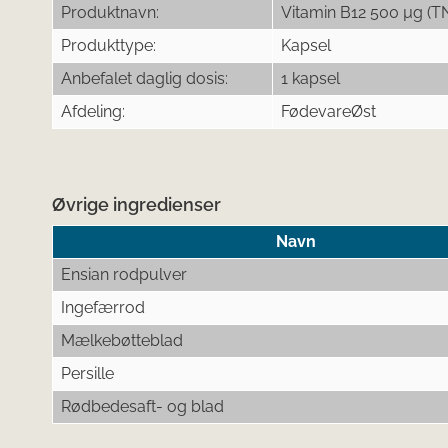
Produktnavn:
Vitamin B12 500 µg (T
Produkttype:
Kapsel
Anbefalet daglig dosis:
1 kapsel
Afdeling:
FødevareØst
Øvrige ingredienser
Navn
Ensian rodpulver
Ingefærrod
Mælkebøtteblad
Persille
Rødbedesaft- og blad