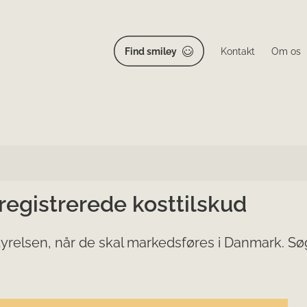
Find smiley
Kontakt
Om os
 registrerede kosttilskud
yrelsen, når de skal markedsføres i Danmark. Søg 