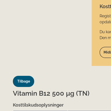
Kostt
Regist
opdate
Du kan
Den mi
Midl
Tilbage
Vitamin B12 500 µg (TN)
Kosttilskudsoplysninger