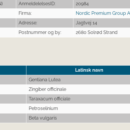
N)
AnmeldelelsesID:
20984
Firma:
Nordic Premium Group 
Adresse:
Jagtvej 14
Postnummer og by:
2680 Solrød Strand
Latinsk navn
Gentiana Lutea
Zingiber officinale
Taraxacum officiale
Petroselinium
Beta vulgaris