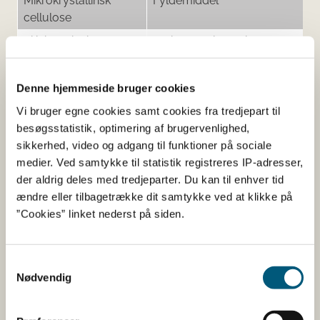
Mikrokrystallinsk
Fyldemiddel
cellulose
Siliciumdioxid
Antiklumpningsmiddel
Stearinsyre
Antiklumpningsmiddel
Vegetabilsk glycerol
Overfladebehandlingsmiddel
Denne hjemmeside bruger cookies
Vi bruger egne cookies samt cookies fra tredjepart til
besøgsstatistik, optimering af brugervenlighed,
sikkerhed, video og adgang til funktioner på sociale
Her kan du finde detaljerede
medier. Ved samtykke til statistik registreres IP-adresser,
oplysninger om det kosttilskud,
der aldrig deles med tredjeparter. Du kan til enhver tid
ændre eller tilbagetrække dit samtykke ved at klikke på
du har søgt på
”Cookies” linket nederst på siden.
Informationerne er angivet af den virksomhed, der har
anmeldt produktet.
Samtykkevalg
Nødvendig
Her kan du bl.a. se, hvilke indholdsstoffer produktet
indeholder, og i hvilke mængder: