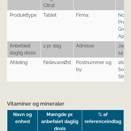
Citrat
Produkttype:
Tablet
Firma:
Nordi
Prem
Grou
ApS
Anbefalet
2 pr dag
Adresse:
Jagtv
daglig dosis:
14
Afdeling:
FødevareØst
Postnummer og
2680
by:
Solrø
Stran
Vitaminer og mineraler
Navn og
Mængde pr.
% af
enhed
anbefalet daglig
referenceindtag
dosis