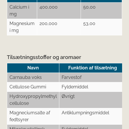
Calcium i
400,000
50,00
mg
Magnesium
200,000
53,00
i mg
Tilsætningsstoffer og aromaer
Navn
Funktion af tilsætning
Carnauba voks
Farvestof
Cellulose Gummi
Fyldemiddel
Hydroxypropylmethyl
Øvrigt
cellulose
Magneciumsalte af
Antiklumpningsmiddel
fedtsyrer