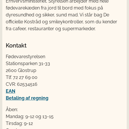
Erhvervsministeriet. Styrelsen arbejder med hele
fødevarekæden fra jord til bord med fokus på
dyresundhed og sikker, sund mad. Vi står bag De
officielle Kostråd og smileykontroller, som du kender
fra cafeer, restauranter og supermarkeder.
Kontakt
Fødevarestyrelsen
Stationsparken 31-33
2600 Glostrup
Tlf. 72 2​​​7 69 00
CVR: 62534516
EAN
Betaling af regning
Åben:
Mandag: 9-12 og 13-15
Tirsdag: 9-12