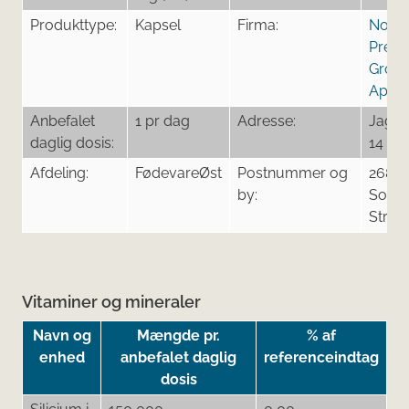
Produkttype:
Kapsel
Firma:
Nordi
Prem
Grou
ApS
Anbefalet
1 pr dag
Adresse:
Jagtv
daglig dosis:
14
Afdeling:
FødevareØst
Postnummer og
2680
by:
Solrø
Stran
Vitaminer og mineraler
Navn og
Mængde pr.
% af
enhed
anbefalet daglig
referenceindtag
dosis