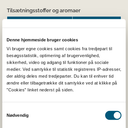
Tilsætningsstoffer og aromaer
Navn
Funktion af
tilsætning
Hydroxypropylmethyl
Kapselskal
Denne hjemmeside bruger cookies
cellulose
Vi bruger egne cookies samt cookies fra tredjepart til
besøgsstatistik, optimering af brugervenlighed,
sikkerhed, video og adgang til funktioner på sociale
medier. Ved samtykke til statistik registreres IP-adresser,
Her kan du finde detaljerede
der aldrig deles med tredjeparter. Du kan til enhver tid
oplysninger om det kosttilskud,
ændre eller tilbagetrække dit samtykke ved at klikke på
”Cookies” linket nederst på siden.
du har søgt på
Informationerne er angivet af den virksomhed, der har
Samtykkevalg
anmeldt produktet.
Nødvendig
Her kan du bl.a. se, hvilke indholdsstoffer produktet