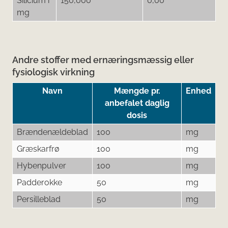
Silicium i
150,000
0,00
mg
Andre stoffer med ernæringsmæssig eller
fysiologisk virkning
Navn
Mængde pr.
Enhed
anbefalet daglig
dosis
Brændenældeblad
100
mg
Græskarfrø
100
mg
Hybenpulver
100
mg
Padderokke
50
mg
Persilleblad
50
mg