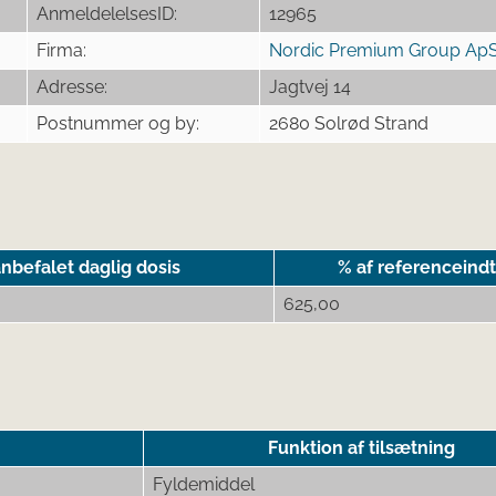
AnmeldelelsesID:
12965
Firma:
Nordic Premium Group Ap
Adresse:
Jagtvej 14
Postnummer og by:
2680 Solrød Strand
nbefalet daglig dosis
% af referenceind
625,00
Funktion af tilsætning
Fyldemiddel