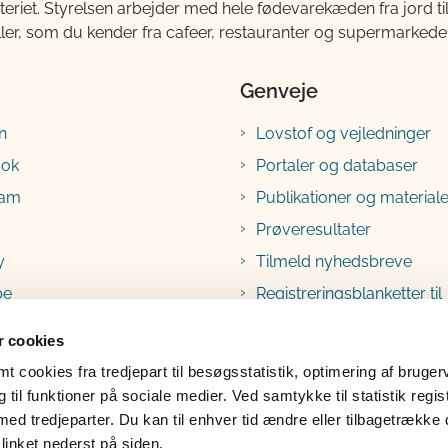
teriet. Styrelsen arbejder med hele fødevarekæden fra jord 
ller, som du kender fra cafeer, restauranter og supermarkeder
Genveje
n
Lovstof og vejledninger
ook
Portaler og databaser
ram
Publikationer og materiale
Prøveresultater
y
Tilmeld nyhedsbreve
be
Registreringsblanketter til
fødevarevirksomheder
 cookies
 cookies fra tredjepart til besøgsstatistik, optimering af bruger
til funktioner på sociale medier. Ved samtykke til statistik regis
med tredjeparter. Du kan til enhver tid ændre eller tilbagetrække
linket nederst på siden.