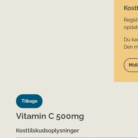
Kostt
Regist
opdate
Du kan
Den mi
Midl
Tilbage
Vitamin C 500mg
Kosttilskudsoplysninger