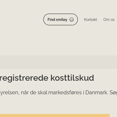
Find smiley
Kontakt
Om os
 registrerede kosttilskud
yrelsen, når de skal markedsføres i Danmark. Søg 