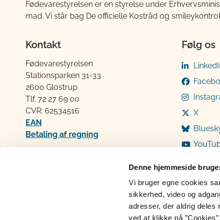
Fødevarestyrelsen er en styrelse under Erhvervsminis
mad. Vi står bag De officielle Kostråd og smileykontro
Kontakt
Følg os
Fødevarestyrelsen
LinkedI
Stationsparken 31-33
Faceb
2600 Glostrup
Instag
Tlf. 72 2​​​7 69 00
CVR: 62534516
X
EAN
Bluesk
Betaling af regning
YouTu
Åben:
Mandag: 9-12 og 13-15
Denne hjemmeside bruger
Tirsdag: 9-12
Vi bruger egne cookies samt
Onsdag: 9-12
sikkerhed, video og adgang 
Torsdag: 9-12 og 13-15
adresser, der aldrig deles 
Fredag: 9-12
ved at klikke på ”Cookies” 