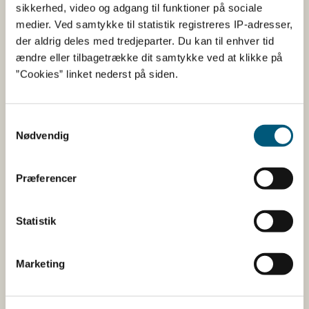
Fødevarestyrelsen
sikkerhed, video og adgang til funktioner på sociale
medier. Ved samtykke til statistik registreres IP-adresser,
Fødevarestyrelsen er en styrelse under
der aldrig deles med tredjeparter. Du kan til enhver tid
Erhvervsministeriet. Styrelsen arbejder med hele
ændre eller tilbagetrække dit samtykke ved at klikke på
fødevarekæden fra jord til bord med fokus på
”Cookies” linket nederst på siden.
dyresundhed og sikker, sund mad. Vi står bag De
officielle Kostråd og smileykontroller, som du kender
fra cafeer, restauranter og supermarkeder.
Samtykkevalg
Nødvendig
Kontakt
Præferencer
Fødevarestyrelsen
Stationsparken 31-33
2600 Glostrup
Statistik
Tlf. 72 2​​​7 69 00
CVR: 62534516
EAN
Marketing
Betaling af regning
Åben: