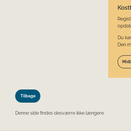
Kostt
Regist
opdate
Du kan
Den mi
Midl
Tilbage
Denne side findes desværre ikke længere.