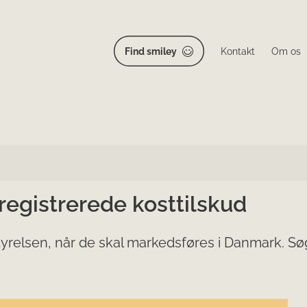
Find smiley
Kontakt
Om os
 registrerede kosttilskud
yrelsen, når de skal markedsføres i Danmark. Søg 