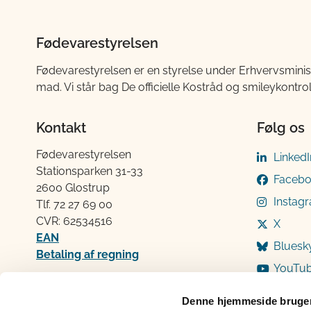
Fødevarestyrelsen
Fødevarestyrelsen er en styrelse under Erhvervsminis
mad. Vi står bag De officielle Kostråd og smileykontro
Kontakt
Følg os
Fødevarestyrelsen
LinkedI
Stationsparken 31-33
Faceb
2600 Glostrup
Instag
Tlf. 72 2​​​7 69 00
CVR: 62534516
X
EAN
Bluesk
Betaling af regning
YouTu
Åben:
Mandag: 9-12 og 13-15
Denne hjemmeside bruger