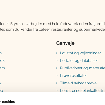
teriet. Styrelsen arbejder med hele fødevarekæden fra jord 
ller, som du kender fra cafeer, restauranter og supermarkeder
Genveje
n
Lovstof og vejledninger
ook
Portaler og databaser
ram
Publikationer og materiale
Prøveresultater
y
Tilmeld nyhedsbreve
be
Registreringsblanketter til
fødevarevirksomheder
 cookies