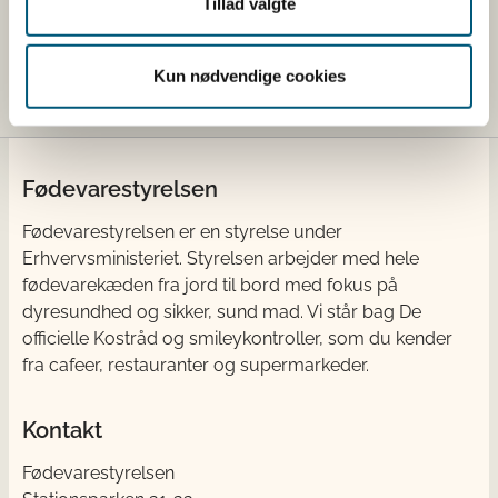
Tillad valgte
Kosttilskud, som er registreret i registret, er ikke
godkendte og derfor ikke nødvendigvis lovlige.
Kosttilskud godkendes ikke af Fødevarestyrelsen.
Kun nødvendige cookies
Fødevarestyrelsen
Fødevarestyrelsen er en styrelse under
Erhvervsministeriet. Styrelsen arbejder med hele
fødevarekæden fra jord til bord med fokus på
dyresundhed og sikker, sund mad. Vi står bag De
officielle Kostråd og smileykontroller, som du kender
fra cafeer, restauranter og supermarkeder.
Kontakt
Fødevarestyrelsen