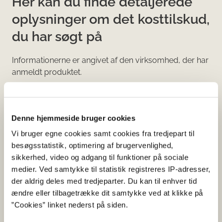
Her kan du finde detaljerede
oplysninger om det kosttilskud,
du har søgt på
Informationerne er angivet af den virksomhed, der har
anmeldt produktet.
Her kan du bl.a. se, hvilke indholdsstoffer produktet
indeholder, og i hvilke mængder:
Denne hjemmeside bruger cookies
Vitaminer og mineraler.
Vi bruger egne cookies samt cookies fra tredjepart til
Andre stoffer end vitaminer og
besøgsstatistik, optimering af brugervenlighed,
mineraler med ernæringsmæssig eller
sikkerhed, video og adgang til funktioner på sociale
fysiologisk virkning.
medier. Ved samtykke til statistik registreres IP-adresser,
Tilsætningsstoffer og aromaer.
der aldrig deles med tredjeparter. Du kan til enhver tid
ændre eller tilbagetrække dit samtykke ved at klikke på
Øvrige ingredienser.
”Cookies” linket nederst på siden.
Du kan som forbruger læse mere om kosttilskud