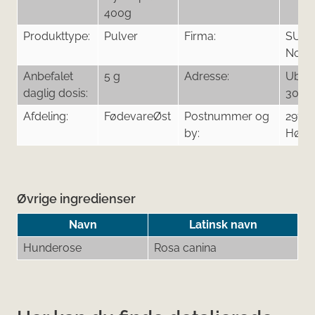
400g
Produkttype:
Pulver
Firma:
SUK
Nord
Anbefalet
5 g
Adresse:
Ubbe
daglig dosis:
30
Afdeling:
FødevareØst
Postnummer og
2970
by:
Hørs
Øvrige ingredienser
Navn
Latinsk navn
Hunderose
Rosa canina