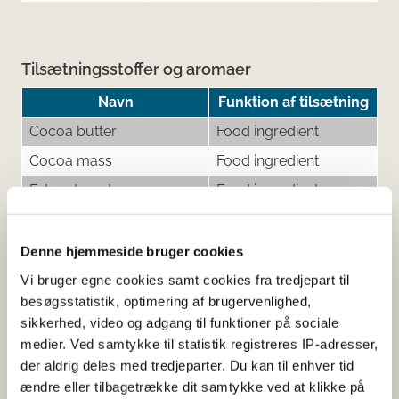
Tilsætningsstoffer og aromaer
Navn
Funktion af tilsætning
Cocoa butter
Food ingredient
Cocoa mass
Food ingredient
Fat-reduced cocoa
Food ingredient
pwder
Lechitins (from soybeans)
Emulsifier
Denne hjemmeside bruger cookies
E322
Vi bruger egne cookies samt cookies fra tredjepart til
Natural vanilla flavouring
Food ingredient -
besøgsstatistik, optimering af brugervenlighed,
flavouring
sikkerhed, video og adgang til funktioner på sociale
Sugar
Food ingredient
medier. Ved samtykke til statistik registreres IP-adresser,
der aldrig deles med tredjeparter. Du kan til enhver tid
Tocopherol-rich extract -
Stabiliser
ændre eller tilbagetrække dit samtykke ved at klikke på
E 306