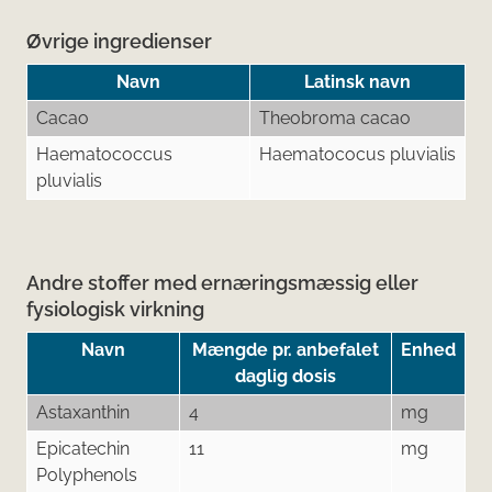
Øvrige ingredienser
Navn
Latinsk navn
Cacao
Theobroma cacao
Haematococcus
Haematococus pluvialis
pluvialis
Andre stoffer med ernæringsmæssig eller
fysiologisk virkning
Navn
Mængde pr. anbefalet
Enhed
daglig dosis
Astaxanthin
4
mg
Epicatechin
11
mg
Polyphenols