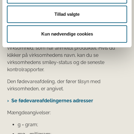
Tilsætningsstoffer og aromaer.
Øvrige ingredienser.
Tillad valgte
Du kan som forbruger læse mere om kosttilskud
her
Kun nødvendige cookies
Du kan også finde kontaktoplysninger på den
virksomhed, som har anmeldt produktet. Hvis du
klikker på virksomhedens navn, kan du se
virksomhedens smiley-status og de seneste
kontrolrapporter.
Den fødevareafdeling, der fører tilsyn med
virksomheden, er angivet.
Se fødevareafdelingernes adresser
Mængdeangivelser:
g = gram;