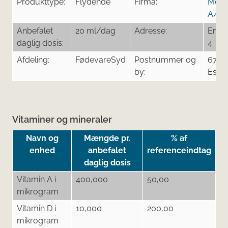
Produkttype:
Flydende
Firma:
Mezi
A/S
Anbefalet
20 ml/dag
Adresse:
Energ
daglig dosis:
4
Afdeling:
FødevareSyd
Postnummer og
6700
by:
Esbj
Vitaminer og mineraler
Navn og
Mængde pr.
% af
enhed
anbefalet
referenceindtag
daglig dosis
Vitamin A i
400,000
50,00
mikrogram
Vitamin D i
10,000
200,00
mikrogram