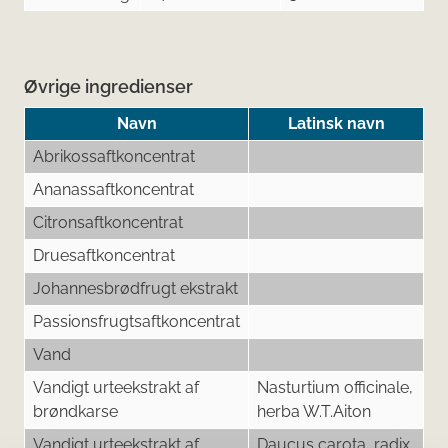
Øvrige ingredienser
Navn
Latinsk navn
Abrikossaftkoncentrat
Ananassaftkoncentrat
Citronsaftkoncentrat
Druesaftkoncentrat
Johannesbrødfrugt ekstrakt
Passionsfrugtsaftkoncentrat
Vand
Vandigt urteekstrakt af
Nasturtium officinale,
brøndkarse
herba W.T.Aiton
Vandigt urteekstrakt af
Daucus carota, radix