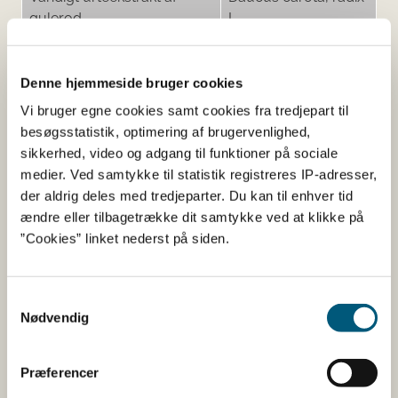
gulerod
L.
Vandigt urteekstrakt af
Matricaria recutita,
kamilleblomst
flos L.
Denne hjemmeside bruger cookies
Vandigt urteekstrakt af
Coriandrum sativum,
Vi bruger egne cookies samt cookies fra tredjepart til
korianderfrugt
fructus L.
besøgsstatistik, optimering af brugervenlighed,
Vandigt urteekstrakt af
Mentha x piperita L.
sikkerhed, video og adgang til funktioner på sociale
pebermynteblad
medier. Ved samtykke til statistik registreres IP-adresser,
der aldrig deles med tredjeparter. Du kan til enhver tid
Vandigt urteekstrakt af
Spinacia oleracea,
ændre eller tilbagetrække dit samtykke ved at klikke på
spinat
folia L.
”Cookies” linket nederst på siden.
Æblesaftkoncentrat
Samtykkevalg
Nødvendig
Tilsætningsstoffer og aromaer
Navn
Funktion af tilsætning
Præferencer
Guar gummi
Fortykningsmiddel