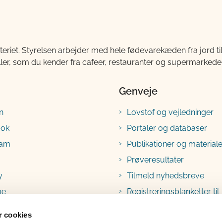
teriet. Styrelsen arbejder med hele fødevarekæden fra jord 
ller, som du kender fra cafeer, restauranter og supermarkeder
Genveje
n
Lovstof og vejledninger
ook
Portaler og databaser
ram
Publikationer og materiale
Prøveresultater
y
Tilmeld nyhedsbreve
be
Registreringsblanketter til
fødevarevirksomheder
 cookies