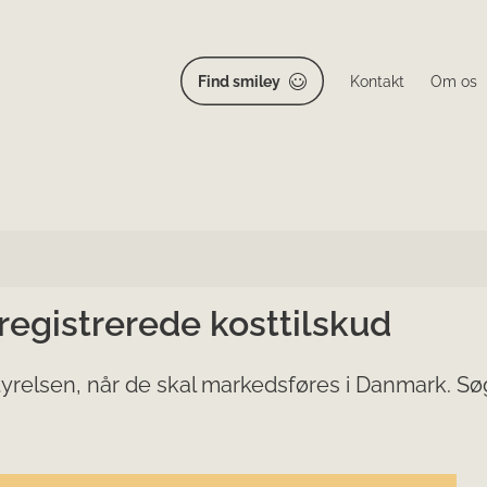
Find smiley
Kontakt
Om os
 registrerede kosttilskud
yrelsen, når de skal markedsføres i Danmark. Søg 