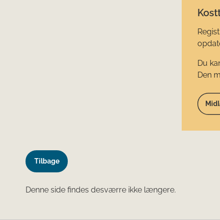
Kostt
Regist
opdate
Du kan
Den mi
Midl
Tilbage
Denne side findes desværre ikke længere.