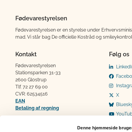
Fødevarestyrelsen
Fødevarestyrelsen er en styrelse under Erhvervsminis
mad. Vi står bag De officielle Kostråd og smileykontro
Kontakt
Følg os
Fødevarestyrelsen
LinkedI
Stationsparken 31-33
Faceb
2600 Glostrup
Instag
Tlf. 72 2​​​7 69 00
CVR: 62534516
X
EAN
Bluesk
Betaling af regning
YouTu
Åben:
Mandag: 9-12 og 13-15
Denne hjemmeside bruger