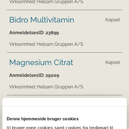
Virksomhed:
Helsam Gruppen A/S
Bidro Multivitamin
Kapsel
AnmeldelsesID:
23899
Virksomhed:
Helsam Gruppen A/S
Magnesium Citrat
Kapsel
AnmeldelsesID:
25009
Virksomhed:
Helsam Gruppen A/S
Bidro D-vitamin 38 ug
Kapsel
AnmeldelsesID:
22531
Denne hjemmeside bruger cookies
Vi bruger egne cookies samt cookies fra tredjepart til