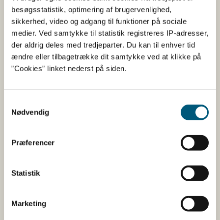
Virksomhed:
Helsam Gruppen A/S
besøgsstatistik, optimering af brugervenlighed,
sikkerhed, video og adgang til funktioner på sociale
ActiGreen Grøn te ekstrakt m.
medier. Ved samtykke til statistik registreres IP-adresser,
der aldrig deles med tredjeparter. Du kan til enhver tid
Pebermynte
ændre eller tilbagetrække dit samtykke ved at klikke på
”Cookies” linket nederst på siden.
Øvrigt
AnmeldelsesID:
22941
Samtykkevalg
Nødvendig
Virksomhed:
Helsam Gruppen A/S
Præferencer
ActiGreen Grøn te ekstrakt
Økologisk
Statistik
Pulver
Marketing
AnmeldelsesID:
22940