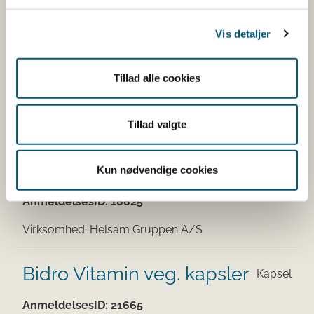
Virksomhed:
Helsam Gruppen A/S
Vis detaljer
Priorin
Kapsel
Tillad alle cookies
AnmeldelsesID:
12785
Tillad valgte
Virksomhed:
Helsam Gruppen A/S
Bidro C vitamin
Kapsel
Kun nødvendige cookies
AnmeldelsesID:
18825
Virksomhed:
Helsam Gruppen A/S
Bidro Vitamin veg. kapsler
Kapsel
AnmeldelsesID:
21665