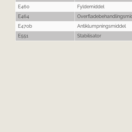
E460
Fyldemiddel
E464
Overfladebehandlingsmi
E470b
Antiklumpningsmiddel
E551
Stabilisator