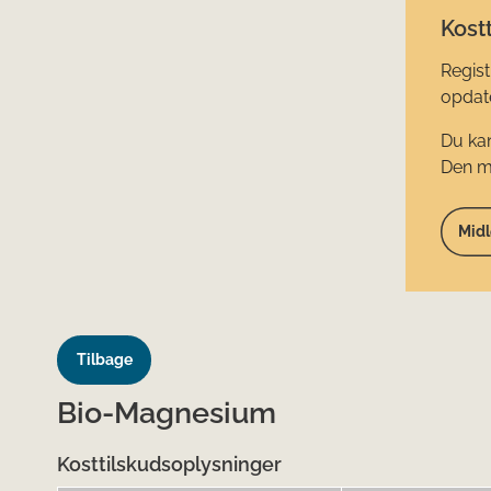
Kostt
Regist
opdate
Du kan
Den mi
Midl
Tilbage
Bio-Magnesium
Kosttilskudsoplysninger