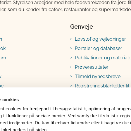
teriet. Styrelsen arbejder med hele fødevarekæden fra jord 
ller, som du kender fra cafeer, restauranter og supermarkeder
Genveje
n
Lovstof og vejledninger
ook
Portaler og databaser
ram
Publikationer og materiale
Prøveresultater
y
Tilmeld nyhedsbreve
be
Registreringsblanketter til
fødevarevirksomheder
 cookies
 cookies fra tredjepart til besøgsstatistik, optimering af bruger
til funktioner på sociale medier. Ved samtykke til statistik regis
med tredjeparter. Du kan til enhver tid ændre eller tilbagetrække
linket nederst på siden.