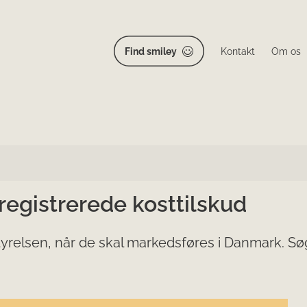
Find smiley
Kontakt
Om os
 registrerede kosttilskud
yrelsen, når de skal markedsføres i Danmark. Søg 