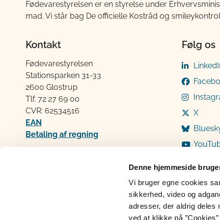
Fødevarestyrelsen er en styrelse under Erhvervsminis
mad. Vi står bag De officielle Kostråd og smileykontro
Kontakt
Følg os
Fødevarestyrelsen
LinkedI
Stationsparken 31-33
Faceb
2600 Glostrup
Instag
Tlf. 72 2​​​7 69 00
CVR: 62534516
X
EAN
Bluesk
Betaling af regning
YouTu
Åben:
Mandag: 9-12 og 13-15
Denne hjemmeside bruger
Tirsdag: 9-12
Vi bruger egne cookies samt
Onsdag: 9-12
sikkerhed, video og adgang 
Torsdag: 9-12 og 13-15
adresser, der aldrig deles 
Fredag: 9-12
ved at klikke på ”Cookies” 