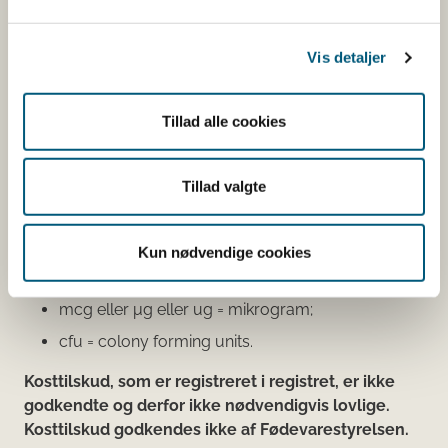
klikker på virksomhedens navn, kan du se
virksomhedens smiley-status og de seneste
Vis detaljer
kontrolrapporter.
Den fødevareafdeling, der fører tilsyn med
Tillad alle cookies
virksomheden, er angivet.
Se fødevareafdelingernes adresser
Tillad valgte
Mængdeangivelser:
g = gram;
Kun nødvendige cookies
mg = milligram;
mcg eller μg eller ug = mikrogram;
cfu = colony forming units.
Kosttilskud, som er registreret i registret, er ikke
godkendte og derfor ikke nødvendigvis lovlige.
Kosttilskud godkendes ikke af Fødevarestyrelsen.