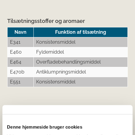
Tilsætningsstoffer og aromaer
Navn
Funktion af tilsætning
E341
Konsistensmiddel
E460
Fyldemiddel
E464
Overfladebehandlingsmiddel
E470b
Antiklumpningsmiddel
E551
Konsistensmiddel
Her kan du finde detaljerede
oplysninger om det kosttilskud,
Denne hjemmeside bruger cookies
du har søgt på