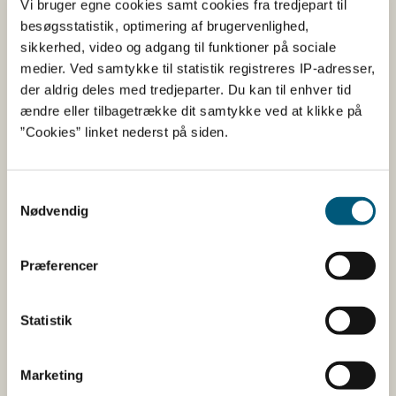
Vi bruger egne cookies samt cookies fra tredjepart til
besøgsstatistik, optimering af brugervenlighed,
Informationerne er angivet af den virksomhed, der har
sikkerhed, video og adgang til funktioner på sociale
anmeldt produktet.
medier. Ved samtykke til statistik registreres IP-adresser,
der aldrig deles med tredjeparter. Du kan til enhver tid
Her kan du bl.a. se, hvilke indholdsstoffer produktet
ændre eller tilbagetrække dit samtykke ved at klikke på
indeholder, og i hvilke mængder:
”Cookies” linket nederst på siden.
Vitaminer og mineraler.
Andre stoffer end vitaminer og
Samtykkevalg
mineraler med ernæringsmæssig eller
Nødvendig
fysiologisk virkning.
Tilsætningsstoffer og aromaer.
Præferencer
Øvrige ingredienser.
Du kan som forbruger læse mere om kosttilskud
Statistik
her
Du kan også finde kontaktoplysninger på den
Marketing
virksomhed, som har anmeldt produktet. Hvis du