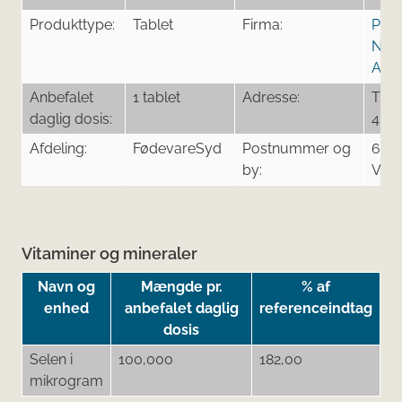
Produkttype:
Tablet
Firma:
PHA
NOR
APS
Anbefalet
1 tablet
Adresse:
Ting
daglig dosis:
4
Afdeling:
FødevareSyd
Postnummer og
650
by:
Voje
Vitaminer og mineraler
Navn og
Mængde pr.
% af
enhed
anbefalet daglig
referenceindtag
dosis
Selen i
100,000
182,00
mikrogram