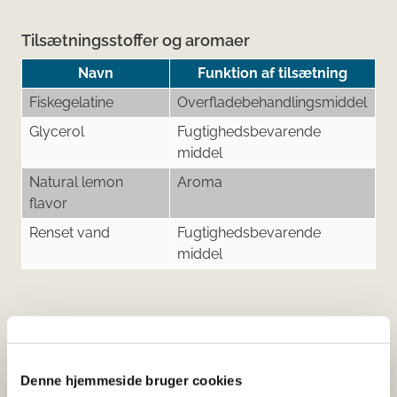
Tilsætningsstoffer og aromaer
Navn
Funktion af tilsætning
Fiskegelatine
Overfladebehandlingsmiddel
Glycerol
Fugtighedsbevarende
middel
Natural lemon
Aroma
flavor
Renset vand
Fugtighedsbevarende
middel
Her kan du finde detaljerede
oplysninger om det kosttilskud,
Denne hjemmeside bruger cookies