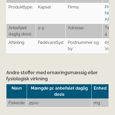
Produkttype:
Kapsel
Firma:
PHA
NOR
APS
Anbefalet
2-5
Adresse:
Tingl
daglig dosis:
4
Afdeling:
FødevareSyd
Postnummer og
6500
by:
Voje
Andre stoffer med ernæringsmæssig eller
fysiologisk virkning
Navn
Mængde pr. anbefalet daglig
Enhed
dosis
Fiskeolie
2500
mg