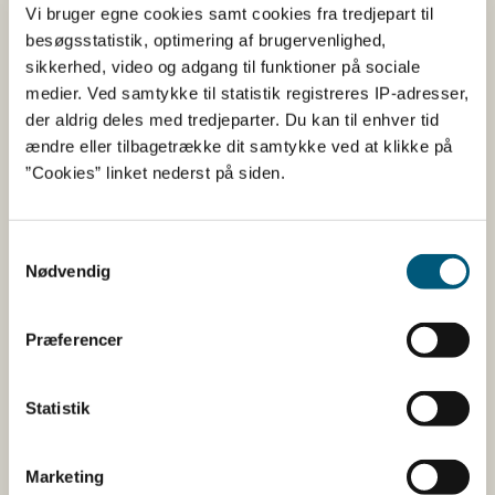
du har søgt på
Vi bruger egne cookies samt cookies fra tredjepart til
besøgsstatistik, optimering af brugervenlighed,
Informationerne er angivet af den virksomhed, der har
sikkerhed, video og adgang til funktioner på sociale
anmeldt produktet.
medier. Ved samtykke til statistik registreres IP-adresser,
der aldrig deles med tredjeparter. Du kan til enhver tid
Her kan du bl.a. se, hvilke indholdsstoffer produktet
ændre eller tilbagetrække dit samtykke ved at klikke på
indeholder, og i hvilke mængder:
”Cookies” linket nederst på siden.
Vitaminer og mineraler.
Andre stoffer end vitaminer og
Samtykkevalg
mineraler med ernæringsmæssig eller
Nødvendig
fysiologisk virkning.
Tilsætningsstoffer og aromaer.
Præferencer
Øvrige ingredienser.
Du kan som forbruger læse mere om kosttilskud
Statistik
her
Du kan også finde kontaktoplysninger på den
Marketing