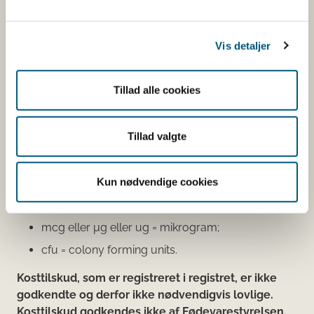
virksomhed, som har anmeldt produktet. Hvis du
klikker på virksomhedens navn, kan du se
virksomhedens smiley-status og de seneste
Vis detaljer
kontrolrapporter.
Den fødevareafdeling, der fører tilsyn med
Tillad alle cookies
virksomheden, er angivet.
Se fødevareafdelingernes adresser
Tillad valgte
Mængdeangivelser:
Kun nødvendige cookies
g = gram;
mg = milligram;
mcg eller μg eller ug = mikrogram;
cfu = colony forming units.
Kosttilskud, som er registreret i registret, er ikke
godkendte og derfor ikke nødvendigvis lovlige.
Kosttilskud godkendes ikke af Fødevarestyrelsen.