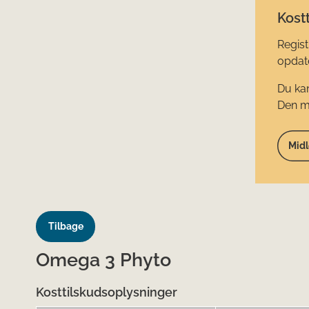
Kostt
Regist
opdate
Du kan
Den mi
Midl
Tilbage
Omega 3 Phyto
Kosttilskudsoplysninger