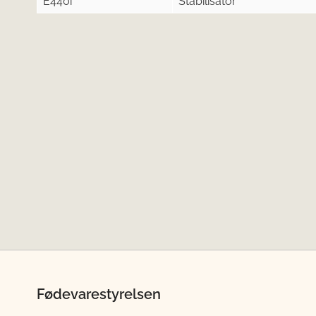
E440i
Stabilisator
Fødevarestyrelsen