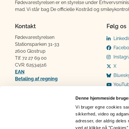
Fødevarestyrelsen er en styrelse under Erhvervsminis
mad. Vi står bag De officielle Kostråd og smileykontro
Kontakt
Følg os
Fødevarestyrelsen
LinkedI
Stationsparken 31-33
Faceb
2600 Glostrup
Instag
Tlf. 72 2​​​7 69 00
CVR: 62534516
X
EAN
Bluesk
Betaling af regning
YouTu
Åben:
Mandag: 9-12 og 13-15
Denne hjemmeside bruger
Tirsdag: 9-12
Vi bruger egne cookies samt
Onsdag: 9-12
sikkerhed, video og adgang 
Torsdag: 9-12 og 13-15
adresser, der aldrig deles 
Fredag: 9-12
ved at klikke på ”Cookies” 