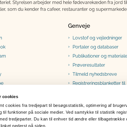
teriet. Styrelsen arbejder med hele fødevarekæden fra jord 
ller, som du kender fra cafeer, restauranter og supermarkeder
Genveje
n
Lovstof og vejledninger
ook
Portaler og databaser
ram
Publikationer og materiale
Prøveresultater
y
Tilmeld nyhedsbreve
be
Registreringsblanketter til
fødevarevirksomheder
 cookies
 cookies fra tredjepart til besøgsstatistik, optimering af bruger
til funktioner på sociale medier. Ved samtykke til statistik regis
med tredjeparter. Du kan til enhver tid ændre eller tilbagetrække
linket nederst på siden.