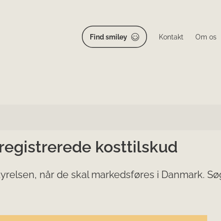
Find smiley
Kontakt
Om os
 registrerede kosttilskud
yrelsen, når de skal markedsføres i Danmark. Søg 