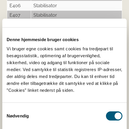
E406
Stabilisator
E407
Stabilisator
E420i
Fugtighedsbevarende middel
E422
Fugtighedsbevarende middel
Denne hjemmeside bruger cookies
E440i
Stabilisator
Vi bruger egne cookies samt cookies fra tredjepart til
besøgsstatistik, optimering af brugervenlighed,
sikkerhed, video og adgang til funktioner på sociale
medier. Ved samtykke til statistik registreres IP-adresser,
Her kan du finde detaljerede
der aldrig deles med tredjeparter. Du kan til enhver tid
oplysninger om det kosttilskud,
ændre eller tilbagetrække dit samtykke ved at klikke på
”Cookies” linket nederst på siden.
du har søgt på
Informationerne er angivet af den virksomhed, der har
Samtykkevalg
anmeldt produktet.
Nødvendig
Her kan du bl.a. se, hvilke indholdsstoffer produktet