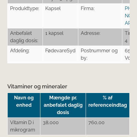
Produkttype:
Kapsel
Firma:
PHA
NOR
APS
Anbefalet
1 kapsel
Adresse:
Tingl
daglig dosis:
4
Afdeling:
FødevareSyd
Postnummer og
6500
by:
Voje
Vitaminer og mineraler
Navn og
Mængde pr.
% af
enhed
anbefalet daglig
referenceindtag
dosis
Vitamin D i
38,000
760,00
mikrogram