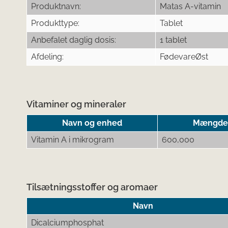
Produktnavn:
Matas A-vitamin
Produkttype:
Tablet
Anbefalet daglig dosis:
1 tablet
Afdeling:
FødevareØst
Vitaminer og mineraler
Navn og enhed
Mængde p
Vitamin A i mikrogram
600,000
Tilsætningsstoffer og aromaer
Navn
Dicalciumphosphat