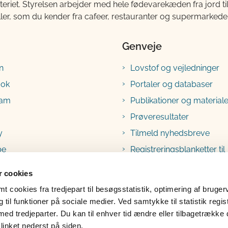
teriet. Styrelsen arbejder med hele fødevarekæden fra jord 
ller, som du kender fra cafeer, restauranter og supermarkeder
Genveje
n
Lovstof og vejledninger
ook
Portaler og databaser
ram
Publikationer og materiale
Prøveresultater
y
Tilmeld nyhedsbreve
be
Registreringsblanketter til
fødevarevirksomheder
 cookies
 cookies fra tredjepart til besøgsstatistik, optimering af bruger
til funktioner på sociale medier. Ved samtykke til statistik regis
med tredjeparter. Du kan til enhver tid ændre eller tilbagetrække
linket nederst på siden.