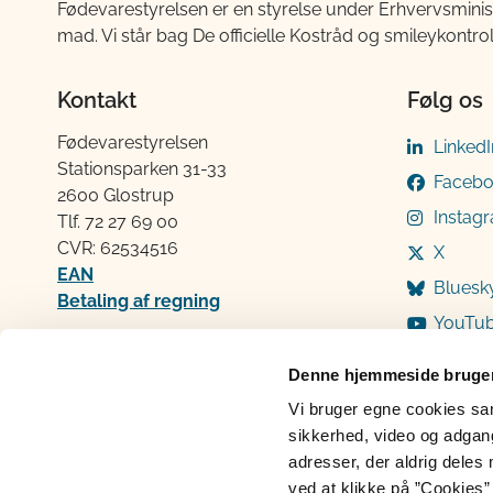
Fødevarestyrelsen er en styrelse under Erhvervsminis
mad. Vi står bag De officielle Kostråd og smileykontro
Kontakt
Følg os
Fødevarestyrelsen
LinkedI
Stationsparken 31-33
Faceb
2600 Glostrup
Instag
Tlf. 72 2​​​7 69 00
CVR: 62534516
X
EAN
Bluesk
Betaling af regning
YouTu
Åben:
Mandag: 9-12 og 13-15
Denne hjemmeside bruger
Tirsdag: 9-12
Vi bruger egne cookies samt
Onsdag: 9-12
sikkerhed, video og adgang 
Torsdag: 9-12 og 13-15
adresser, der aldrig deles 
Fredag: 9-12
ved at klikke på ”Cookies” 