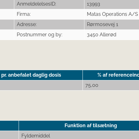
AnmeldelelsesID:
13993
Firma:
Matas Operations A/S
Adresse:
Rørmosevej 1
Postnummer og by:
3450 Allerød
r. anbefalet daglig dosis
% af referencein
75,00
Funktion af tilsætning
Fyldemiddel