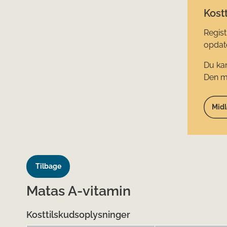
Kostt
Regist
opdate
Du kan
Den mi
Midl
Tilbage
Matas A-vitamin
Kosttilskudsoplysninger