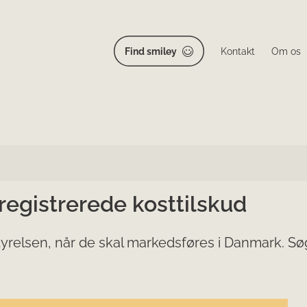
Find smiley
Kontakt
Om os
 registrerede kosttilskud
yrelsen, når de skal markedsføres i Danmark. Søg 