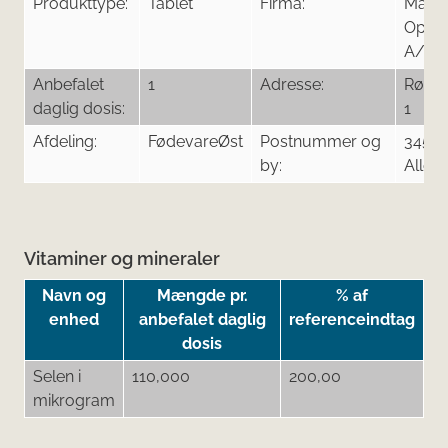
Produkttype:
Tablet
Firma:
Mata
Opera
A/S
Anbefalet
1
Adresse:
Rørm
daglig dosis:
1
Afdeling:
FødevareØst
Postnummer og
3450
by:
Aller
Vitaminer og mineraler
Navn og
Mængde pr.
% af
enhed
anbefalet daglig
referenceindtag
dosis
Selen i
110,000
200,00
mikrogram