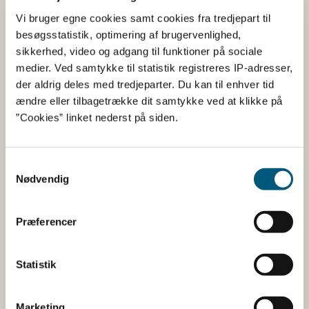
Vi bruger egne cookies samt cookies fra tredjepart til
du har søgt på
besøgsstatistik, optimering af brugervenlighed,
sikkerhed, video og adgang til funktioner på sociale
Informationerne er angivet af den virksomhed, der har
medier. Ved samtykke til statistik registreres IP-adresser,
anmeldt produktet.
der aldrig deles med tredjeparter. Du kan til enhver tid
Her kan du bl.a. se, hvilke indholdsstoffer produktet
ændre eller tilbagetrække dit samtykke ved at klikke på
indeholder, og i hvilke mængder:
”Cookies” linket nederst på siden.
Vitaminer og mineraler.
Samtykkevalg
Andre stoffer end vitaminer og
Nødvendig
mineraler med ernæringsmæssig eller
fysiologisk virkning.
Tilsætningsstoffer og aromaer.
Præferencer
Øvrige ingredienser.
Statistik
Du kan som forbruger læse mere om kosttilskud
her
Marketing