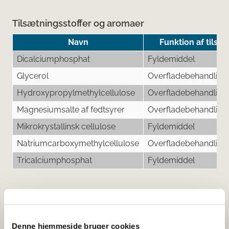
Tilsætningsstoffer og aromaer
Navn
Funktion af tilsæ
Dicalciumphosphat
Fyldemiddel
Glycerol
Overfladebehandling
Hydroxypropylmethylcellulose
Overfladebehandling
Magnesiumsalte af fedtsyrer
Overfladebehandling
Mikrokrystallinsk cellulose
Fyldemiddel
Natriumcarboxymethylcellulose
Overfladebehandling
Tricalciumphosphat
Fyldemiddel
Her kan du finde detaljerede
oplysninger om det kosttilskud,
Denne hjemmeside bruger cookies