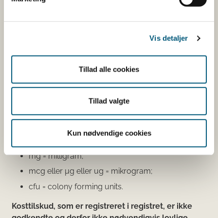
Du kan også finde kontaktoplysninger på den
virksomhed, som har anmeldt produktet. Hvis du
klikker på virksomhedens navn, kan du se
Vis detaljer
virksomhedens smiley-status og de seneste
kontrolrapporter.
Tillad alle cookies
Den fødevareafdeling, der fører tilsyn med
virksomheden, er angivet.
Tillad valgte
Se fødevareafdelingernes adresser
Mængdeangivelser:
Kun nødvendige cookies
g = gram;
mg = milligram;
mcg eller μg eller ug = mikrogram;
cfu = colony forming units.
Kosttilskud, som er registreret i registret, er ikke
godkendte og derfor ikke nødvendigvis lovlige.