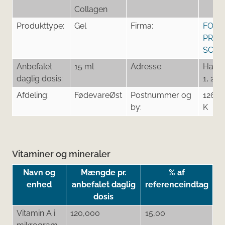
Collagen
Produkttype:
Gel
Firma:
FORE
PROD
SCAN
Anbefalet
15 ml
Adresse:
Hamm
daglig dosis:
1, 2.
Afdeling:
FødevareØst
Postnummer og
1267 
by:
K
Vitaminer og mineraler
Navn og
Mængde pr.
% af
enhed
anbefalet daglig
referenceindtag
dosis
Vitamin A i
120,000
15,00