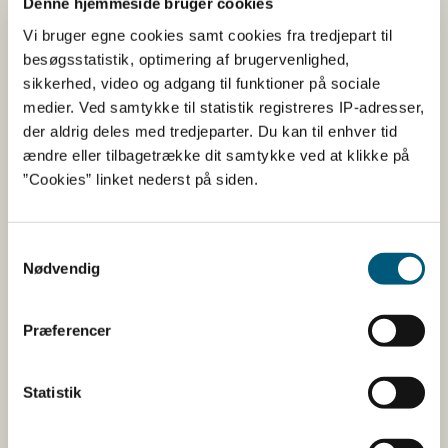
Denne hjemmeside bruger cookies
Vi bruger egne cookies samt cookies fra tredjepart til
besøgsstatistik, optimering af brugervenlighed,
Tilsætningsstoffer og aromaer
sikkerhed, video og adgang til funktioner på sociale
Navn
Funktion af tilsætning
medier. Ved samtykke til statistik registreres IP-adresser,
der aldrig deles med tredjeparter. Du kan til enhver tid
akaciagummi
Fortykningsmiddel
ændre eller tilbagetrække dit samtykke ved at klikke på
citronsyre
Surhedsregulerende middel
”Cookies” linket nederst på siden.
erytriol
Sødestof
kaliumsorbat
Konserveringsmiddel
Samtykkevalg
lecitin
Emulgator
Nødvendig
pektin
Fortykningsmiddel
Præferencer
steviolglykosider
Sødestof
Statistik
Her kan du finde detaljerede