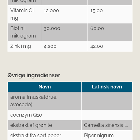
mikrogram
Vitamin C i
12,000
15,00
mg
Biotin i
30,000
60,00
mikrogram
Zink i mg
4,200
42,00
Øvrige ingredienser
Navn
Latinsk navn
aroma (muskatdrue,
avocado)
coenzym Q10
ekstrakt af grøn te
Camellia sinensis L.
ekstrakt fra sort peber
Piper nigrum