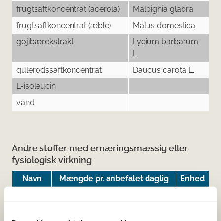
frugtsaftkoncentrat (acerola)
Malpighia glabra
frugtsaftkoncentrat (æble)
Malus domestica
gojibærekstrakt
Lycium barbarum
L.
gulerodssaftkoncentrat
Daucus carota L.
L-isoleucin
vand
Andre stoffer med ernæringsmæssig eller
fysiologisk virkning
Navn
Mængde pr. anbefalet daglig
Enhed
dosis
kollagen
3
g