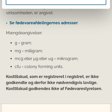
Den fødevareafdeling, der fører tilsyn med
virksomheden, er angivet.
Se fødevareafdelingernes adresser
Mængdeangivelser:
g = gram;
mg = milligram;
mcg eller μg eller ug = mikrogram;
cfu = colony forming units.
Kosttilskud, som er registreret i registret, er ikke
godkendte og derfor ikke nødvendigvis lovlige.
Kosttilskud godkendes ikke af Fødevarestyrelsen.