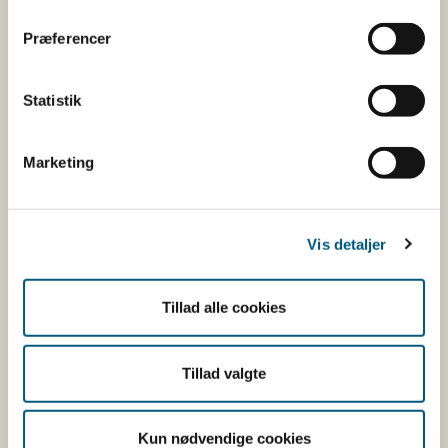
Her kan du bl.a. se, hvilke indholdsstoffer produktet
Præferencer
indeholder, og i hvilke mængder:
Vitaminer og mineraler.
Statistik
Andre stoffer end vitaminer og
mineraler med ernæringsmæssig eller
Marketing
fysiologisk virkning.
Tilsætningsstoffer og aromaer.
Øvrige ingredienser.
Vis detaljer
Du kan som forbruger læse mere om kosttilskud
her
Tillad alle cookies
Du kan også finde kontaktoplysninger på den
virksomhed, som har anmeldt produktet. Hvis du
Tillad valgte
klikker på virksomhedens navn, kan du se
virksomhedens smiley-status og de seneste
kontrolrapporter.
Kun nødvendige cookies