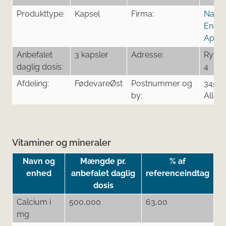
Produkttype:
Kapsel
Firma:
Natur
Energ
ApS
Anbefalet
3 kapsler
Adresse:
Rype
daglig dosis:
4
Afdeling:
FødevareØst
Postnummer og
3450
by:
Aller
Vitaminer og mineraler
Navn og
Mængde pr.
% af
enhed
anbefalet daglig
referenceindtag
dosis
Calcium i
500,000
63,00
mg