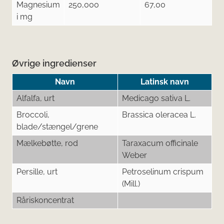
Magnesium
250,000
67,00
i mg
Øvrige ingredienser
Navn
Latinsk navn
Alfalfa, urt
Medicago sativa L.
Broccoli,
Brassica oleracea L.
blade/stængel/grene
Mælkebøtte, rod
Taraxacum officinale
Weber
Persille, urt
Petroselinum crispum
(Mill.)
Råriskoncentrat