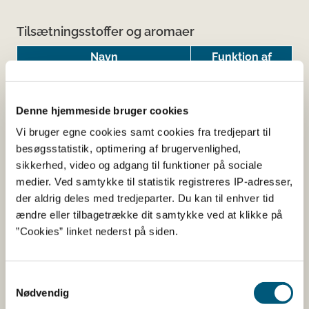
Tilsætningsstoffer og aromaer
Navn
Funktion af
tilsætning
Hydroxypropylmethylcellulose
Øvrigt
Denne hjemmeside bruger cookies
fra planter
Vi bruger egne cookies samt cookies fra tredjepart til
Magnesiumsalte af fedtsyrer
Konsistensmiddel
besøgsstatistik, optimering af brugervenlighed,
sikkerhed, video og adgang til funktioner på sociale
medier. Ved samtykke til statistik registreres IP-adresser,
der aldrig deles med tredjeparter. Du kan til enhver tid
Her kan du finde detaljerede
ændre eller tilbagetrække dit samtykke ved at klikke på
oplysninger om det kosttilskud,
”Cookies” linket nederst på siden.
du har søgt på
Samtykkevalg
Informationerne er angivet af den virksomhed, der har
Nødvendig
anmeldt produktet.