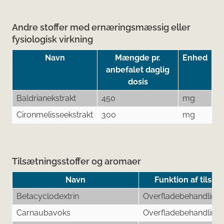
Andre stoffer med ernæringsmæssig eller
fysiologisk virkning
Navn
Mængde pr.
Enhed
anbefalet daglig
dosis
Baldrianekstrakt
450
mg
Cironmelisseekstrakt
300
mg
Tilsætningsstoffer og aromaer
Navn
Funktion af tilsæt
Betacyclodextrin
Overfladebehandling
Carnaubavoks
Overfladebehandling