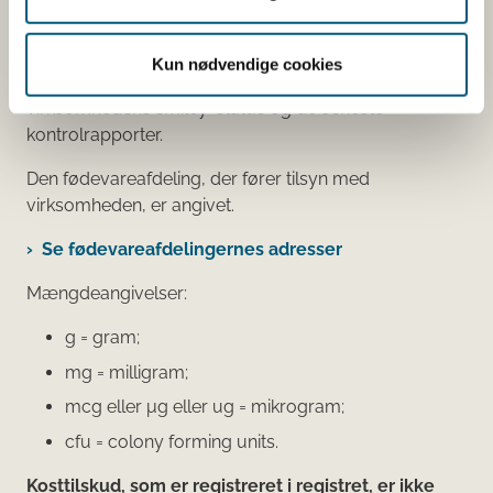
Du kan også finde kontaktoplysninger på den
virksomhed, som har anmeldt produktet. Hvis du
Kun nødvendige cookies
klikker på virksomhedens navn, kan du se
virksomhedens smiley-status og de seneste
kontrolrapporter.
Den fødevareafdeling, der fører tilsyn med
virksomheden, er angivet.
Se fødevareafdelingernes adresser
Mængdeangivelser:
g = gram;
mg = milligram;
mcg eller μg eller ug = mikrogram;
cfu = colony forming units.
Kosttilskud, som er registreret i registret, er ikke