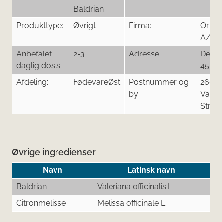
Baldrian
Produkttype:
Øvrigt
Firma:
Orkla
A/S
Anbefalet
2-3
Adresse:
Delta
daglig dosis:
45, 3
Afdeling:
FødevareØst
Postnummer og
2665
by:
Valle
Stran
Øvrige ingredienser
Navn
Latinsk navn
Baldrian
Valeriana officinalis L
Citronmelisse
Melissa officinale L