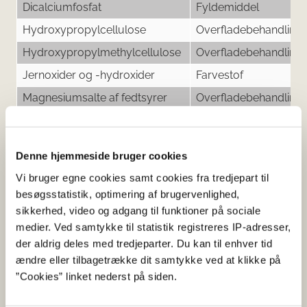
Dicalciumfosfat
Fyldemiddel
Hydroxypropylcellulose
Overfladebehandling
Hydroxypropylmethylcellulose
Overfladebehandling
Jernoxider og -hydroxider
Farvestof
Magnesiumsalte af fedtsyrer
Overfladebehandling
Maltodextrin
Øvrigt
Mikrokrystallinsk cellulose
Fyldemiddel
Denne hjemmeside bruger cookies
Polyethylenglycol
Overfladebehandling
Vi bruger egne cookies samt cookies fra tredjepart til
Talkum
Overfladebehandling
besøgsstatistik, optimering af brugervenlighed,
sikkerhed, video og adgang til funktioner på sociale
Tværbunden
Fyldemiddel
medier. Ved samtykke til statistik registreres IP-adresser,
natriumcarboxymethylcellulose
der aldrig deles med tredjeparter. Du kan til enhver tid
ændre eller tilbagetrække dit samtykke ved at klikke på
”Cookies” linket nederst på siden.
Her kan du finde detaljerede