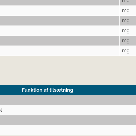
mg
mg
mg
mg
mg
mg
Funktion af tilsætning
l