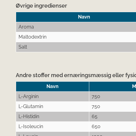
Øvrige ingredienser
Navn
Aroma
Maltodextrin
Salt
Andre stoffer med ernæringsmæssig eller fysio
Navn
M
L-Arginin
750
L-Glutamin
750
L-Histidin
65
L-Isoleucin
650