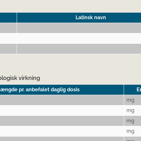
Latinsk navn
logisk virkning
ængde pr. anbefalet daglig dosis
E
mg
mg
mg
mg