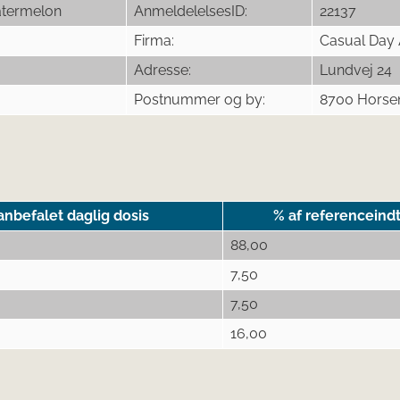
atermelon
AnmeldelelsesID:
22137
Firma:
Casual Day
Adresse:
Lundvej 24
Postnummer og by:
8700 Horse
nbefalet daglig dosis
% af referenceind
88,00
7,50
7,50
16,00