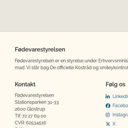
Fødevarestyrelsen
Fødevarestyrelsen er en styrelse under Erhvervsminis
mad. Vi står bag De officielle Kostråd og smileykontro
Kontakt
Følg os
Fødevarestyrelsen
LinkedI
Stationsparken 31-33
Faceb
2600 Glostrup
Instag
Tlf. 72 2​​​7 69 00
CVR: 62534516
X