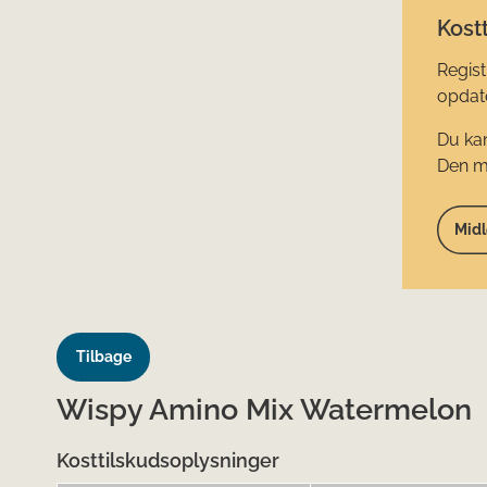
Kostt
Regist
opdate
Du kan
Den mi
Midl
Tilbage
Wispy Amino Mix Watermelon
Kosttilskudsoplysninger