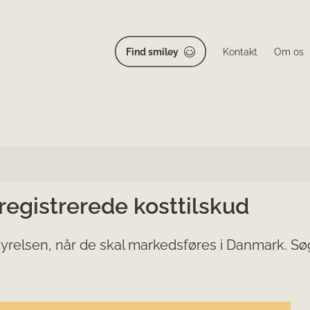
Find smiley
Kontakt
Om os
 registrerede kosttilskud
yrelsen, når de skal markedsføres i Danmark. Søg 