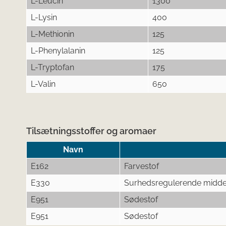
L-Leucin
1300
L-Lysin
400
L-Methionin
125
L-Phenylalanin
125
L-Tryptofan
175
L-Valin
650
Tilsætningsstoffer og aromaer
Navn
E162
Farvestof
E330
Surhedsregulerende midde
E951
Sødestof
E951
Sødestof