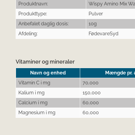
Produktnavn:
Wispy Amino Mix W
Produkttype:
Pulver
Anbefalet daglig dosis:
10g
Afdeling:
FødevareSyd
Vitaminer og mineraler
Navn og enhed
Mængde pr. a
Vitamin C i mg
70,000
Kalium i mg
150,000
Calcium i mg
60,000
Magnesium i mg
60,000