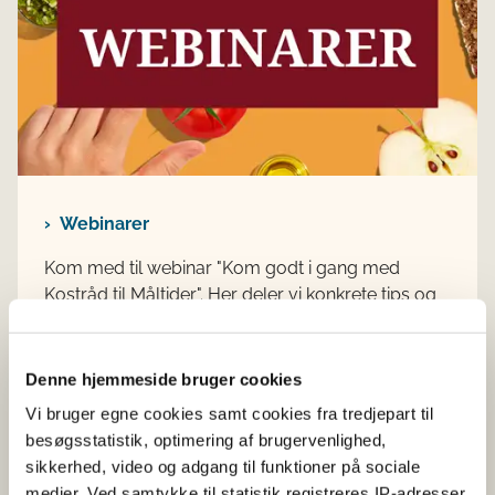
Webinarer
K
om med til webinar "Kom godt i gang med
Kostråd til Måltider". Her deler vi konkrete tips og
giver inspiration til, hvordan I kommer med på
den grønne rejse. Du får mulighed for at høre
mere om værktøjerne og stille spørgsmål.
Denne hjemmeside bruger cookies
Vi bruger egne cookies samt cookies fra tredjepart til
besøgsstatistik, optimering af brugervenlighed,
sikkerhed, video og adgang til funktioner på sociale
medier. Ved samtykke til statistik registreres IP-adresser,