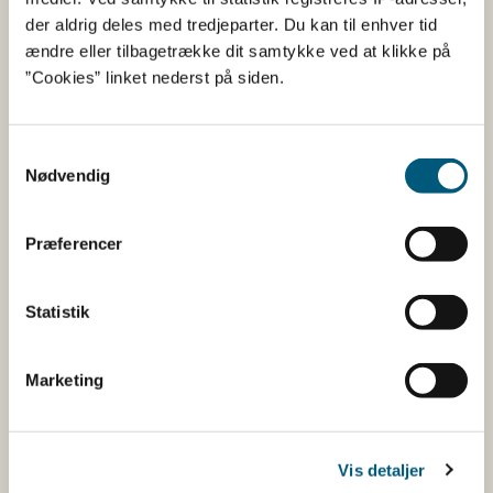
der aldrig deles med tredjeparter. Du kan til enhver tid
ændre eller tilbagetrække dit samtykke ved at klikke på
”Cookies” linket nederst på siden.
Find plakater og bordryttere der kan hjælpe jer
Samtykkevalg
med at fortælle om planterig mad til jeres gæster.
Nødvendig
Download / print A3-plakater
Præferencer
Download / print bordryttere i A4-format
Download materialer til infoskærme
Statistik
Køb plakaten "DIT VALG gør en forskel"
Køb plakaten "Hvor finder du protein i din
Marketing
frokost?"
Vis detaljer