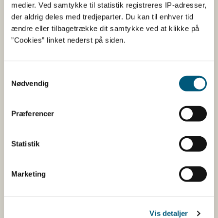
medier. Ved samtykke til statistik registreres IP-adresser,
Erhvervsministeriet. Styrelsen arbejder med hele
der aldrig deles med tredjeparter. Du kan til enhver tid
fødevarekæden fra jord til bord med fokus på
ændre eller tilbagetrække dit samtykke ved at klikke på
dyresundhed og sikker, sund mad. Vi står bag De
”Cookies” linket nederst på siden.
officielle Kostråd og smileykontroller, som du kender
fra cafeer, restauranter og supermarkeder.
Samtykkevalg
Kontakt
Nødvendig
Fødevarestyrelsen
Præferencer
Stationsparken 31-33
2600 Glostrup
Tlf. 72 2​​​7 69 00
Statistik
CVR: 62534516
EAN
Betaling af regning
Marketing
Åben:
Mandag: 9-12 og 13-15
Vis detaljer
Tirsdag: 9-12