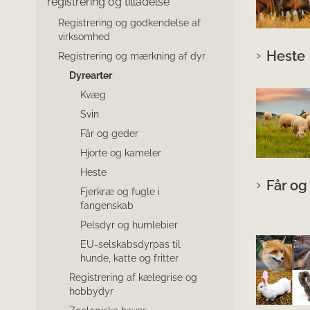
registrering og tilladelse
Registrering og godkendelse af
virksomhed
Heste
Registrering og mærkning af dyr
Dyrearter
Kvæg
Svin
Får og geder
Hjorte og kameler
Heste
Får og
Fjerkræ og fugle i
fangenskab
Pelsdyr og humlebier
EU-selskabsdyrpas til
hunde, katte og fritter
Registrering af kælegrise og
hobbydyr