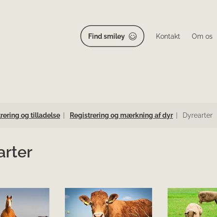
Find smiley
Kontakt
Om os
rering og tilladelse
Registrering og mærkning af dyr
Dyrearter
arter