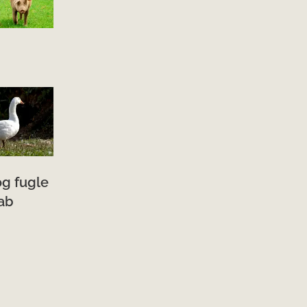
og fugle
ab