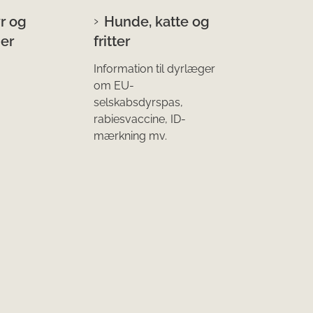
r og
Hunde, katte og
er
fritter
Information til dyrlæger
om EU-
selskabsdyrspas,
rabiesvaccine, ID-
mærkning mv.