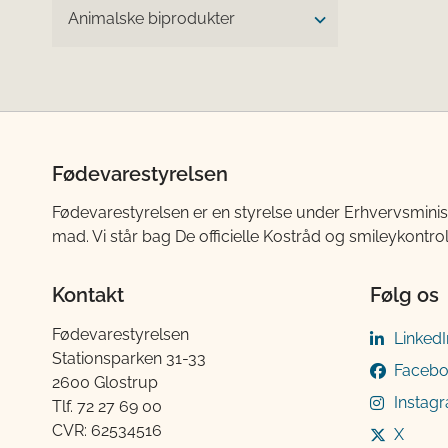
Animalske biprodukter
Fødevarestyrelsen
Fødevarestyrelsen er en styrelse under Erhvervsminis
mad. Vi står bag De officielle Kostråd og smileykontro
Kontakt
Følg os
Fødevarestyrelsen
LinkedI
Stationsparken 31-33
Faceb
2600 Glostrup
Instag
Tlf. 72 2​​​7 69 00
CVR: 62534516
X